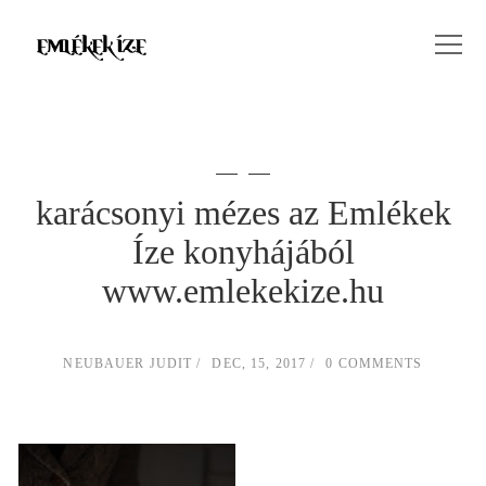
karácsonyi mézes az Emlékek
Íze konyhájából
www.emlekekize.hu
NEUBAUER JUDIT
DEC, 15, 2017
0 COMMENTS