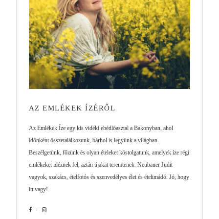
AZ EMLÉKEK ÍZÉRŐL
Az Emlékek Íze egy kis vidéki ebédlőasztal a Bakonyban, ahol
időnként összetalálkozunk, bárhol is legyünk a világban.
Beszélgetünk, főzünk és olyan ételeket kóstolgatunk, amelyek íze régi
emlékeket idéznek fel, aztán újakat teremtenek. Neubauer Judit
vagyok, szakács, ételfotós és szenvedélyes élet és ételimádó. Jó, hogy
itt vagy!