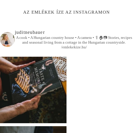
AZ EMLÉKEK ÍZE AZ INSTAGRAMON
juditneubauer
A cook • A Hungarian country house • A camera •
🥄🏠📷
Stories, recipes
and seasonal living from a cottage in the Hungarian countryside.
/emlekekize.hu/