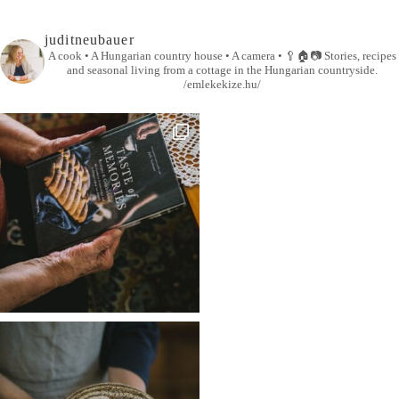
juditneubauer
A cook • A Hungarian country house • A camera •
🥄🏠📷
Stories, recipes
and seasonal living from a cottage in the Hungarian countryside.
/emlekekize.hu/