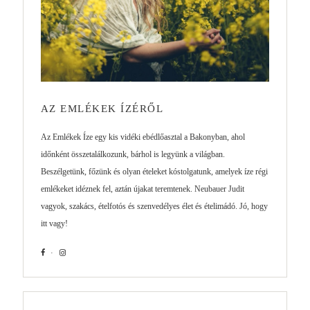
AZ EMLÉKEK ÍZÉRŐL
Az Emlékek Íze egy kis vidéki ebédlőasztal a Bakonyban, ahol
időnként összetalálkozunk, bárhol is legyünk a világban.
Beszélgetünk, főzünk és olyan ételeket kóstolgatunk, amelyek íze régi
emlékeket idéznek fel, aztán újakat teremtenek. Neubauer Judit
vagyok, szakács, ételfotós és szenvedélyes élet és ételimádó. Jó, hogy
itt vagy!