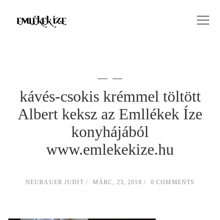
kávés-csokis krémmel töltött
Albert keksz az Emllékek Íze
konyhájából
www.emlekekize.hu
NEUBAUER JUDIT
MÁRC, 23, 2018
0 COMMENTS