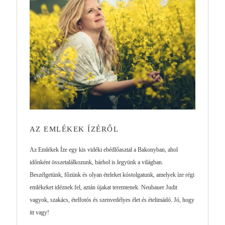
AZ EMLÉKEK ÍZÉRŐL
Az Emlékek Íze egy kis vidéki ebédlőasztal a Bakonyban, ahol
időnként összetalálkozunk, bárhol is legyünk a világban.
Beszélgetünk, főzünk és olyan ételeket kóstolgatunk, amelyek íze régi
emlékeket idéznek fel, aztán újakat teremtenek. Neubauer Judit
vagyok, szakács, ételfotós és szenvedélyes élet és ételimádó. Jó, hogy
itt vagy!