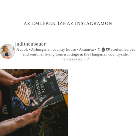
AZ EMLÉKEK ÍZE AZ INSTAGRAMON
juditneubauer
A cook • A Hungarian country house • A camera •
🥄🏠📷
Stories, recipes
and seasonal living from a cottage in the Hungarian countryside.
/emlekekize.hu/