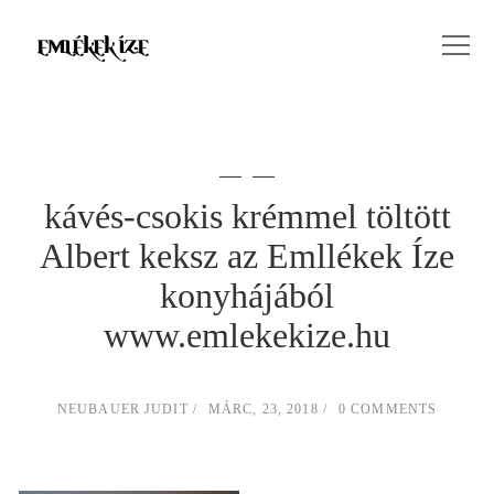
kávés-csokis krémmel töltött
Albert keksz az Emllékek Íze
konyhájából
www.emlekekize.hu
NEUBAUER JUDIT
MÁRC, 23, 2018
0 COMMENTS