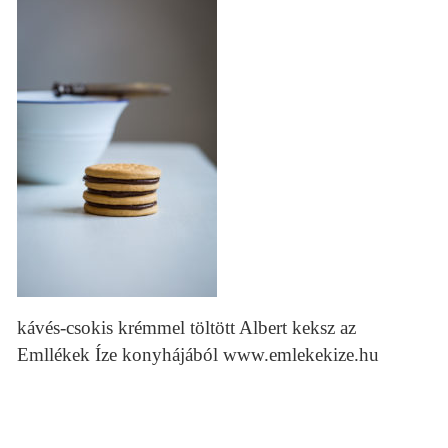
kávés-csokis krémmel töltött Albert keksz az
Emllékek Íze konyhájából www.emlekekize.hu