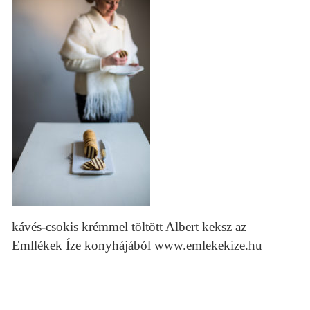
kávés-csokis krémmel töltött Albert keksz az
Emllékek Íze konyhájából www.emlekekize.hu