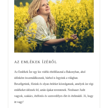
AZ EMLÉKEK ÍZÉRŐL
Az Emlékek Íze egy kis vidéki ebédlőasztal a Bakonyban, ahol
időnként összetalálkozunk, bárhol is legyünk a világban.
Beszélgetünk, főzünk és olyan ételeket kóstolgatunk, amelyek íze régi
emlékeket idéznek fel, aztán újakat teremtenek. Neubauer Judit
vagyok, szakács, ételfotós és szenvedélyes élet és ételimádó. Jó, hogy
itt vagy!