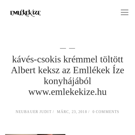
kávés-csokis krémmel töltött
Albert keksz az Emllékek Íze
konyhájából
www.emlekekize.hu
NEUBAUER JUDIT
MÁRC, 23, 2018
0 COMMENTS