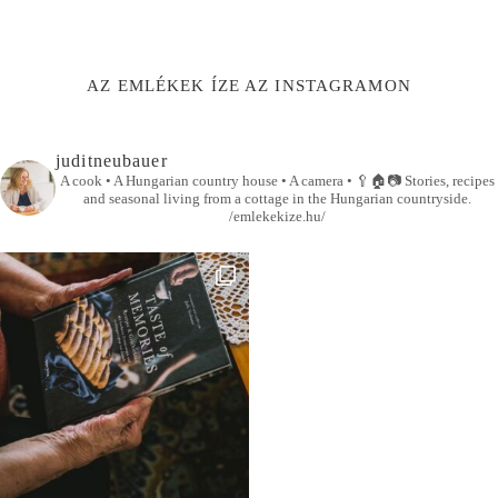
AZ EMLÉKEK ÍZE AZ INSTAGRAMON
juditneubauer
A cook • A Hungarian country house • A camera •
🥄🏠📷
Stories, recipes
and seasonal living from a cottage in the Hungarian countryside.
/emlekekize.hu/