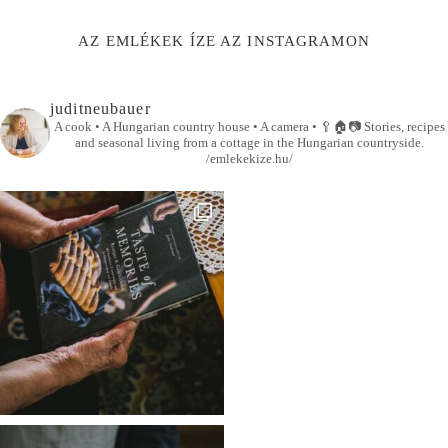
AZ EMLÉKEK ÍZE AZ INSTAGRAMON
juditneubauer
A cook • A Hungarian country house • A camera •
🥄🏠📷
Stories, recipes
and seasonal living from a cottage in the Hungarian countryside.
/emlekekize.hu/