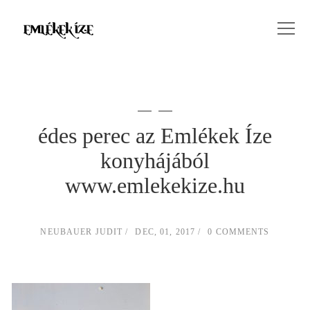
édes perec az Emlékek Íze
konyhájából
www.emlekekize.hu
NEUBAUER JUDIT
DEC, 01, 2017
0 COMMENTS