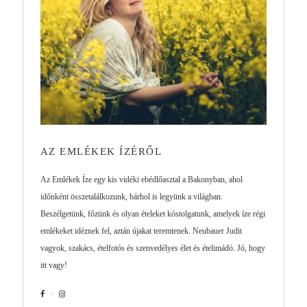
AZ EMLÉKEK ÍZÉRŐL
Az Emlékek Íze egy kis vidéki ebédlőasztal a Bakonyban, ahol
időnként összetalálkozunk, bárhol is legyünk a világban.
Beszélgetünk, főzünk és olyan ételeket kóstolgatunk, amelyek íze régi
emlékeket idéznek fel, aztán újakat teremtenek. Neubauer Judit
vagyok, szakács, ételfotós és szenvedélyes élet és ételimádó. Jó, hogy
itt vagy!