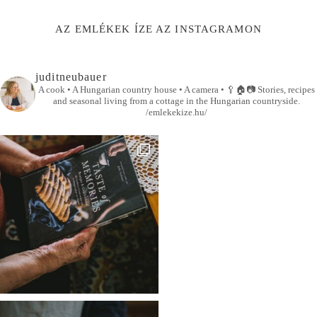
AZ EMLÉKEK ÍZE AZ INSTAGRAMON
juditneubauer
A cook • A Hungarian country house • A camera •
🥄🏠📷
Stories, recipes
and seasonal living from a cottage in the Hungarian countryside.
/emlekekize.hu/