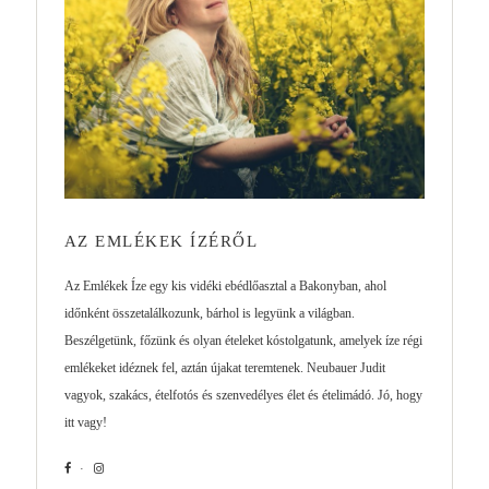
AZ EMLÉKEK ÍZÉRŐL
Az Emlékek Íze egy kis vidéki ebédlőasztal a Bakonyban, ahol
időnként összetalálkozunk, bárhol is legyünk a világban.
Beszélgetünk, főzünk és olyan ételeket kóstolgatunk, amelyek íze régi
emlékeket idéznek fel, aztán újakat teremtenek. Neubauer Judit
vagyok, szakács, ételfotós és szenvedélyes élet és ételimádó. Jó, hogy
itt vagy!