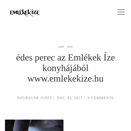
édes perec az Emlékek Íze
konyhájából
www.emlekekize.hu
NEUBAUER JUDIT
DEC, 01, 2017
0 COMMENTS