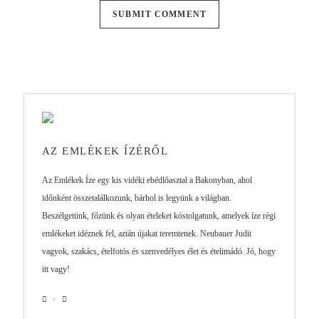
AZ EMLÉKEK ÍZÉRŐL
Az Emlékek Íze egy kis vidéki ebédlőasztal a Bakonyban, ahol
időnként összetalálkozunk, bárhol is legyünk a világban.
Beszélgetünk, főzünk és olyan ételeket kóstolgatunk, amelyek íze régi
emlékeket idéznek fel, aztán újakat teremtenek. Neubauer Judit
vagyok, szakács, ételfotós és szenvedélyes élet és ételimádó. Jó, hogy
itt vagy!