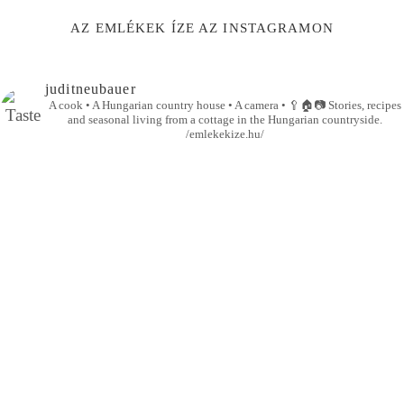
AZ EMLÉKEK ÍZE AZ INSTAGRAMON
juditneubauer
A cook • A Hungarian country house • A camera •
🥄🏠📷
Stories, recipes
and seasonal living from a cottage in the Hungarian countryside.
/emlekekize.hu/