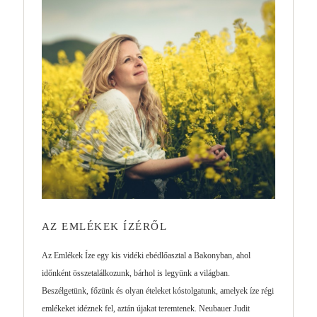
AZ EMLÉKEK ÍZÉRŐL
Az Emlékek Íze egy kis vidéki ebédlőasztal a Bakonyban, ahol
időnként összetalálkozunk, bárhol is legyünk a világban.
Beszélgetünk, főzünk és olyan ételeket kóstolgatunk, amelyek íze régi
emlékeket idéznek fel, aztán újakat teremtenek. Neubauer Judit