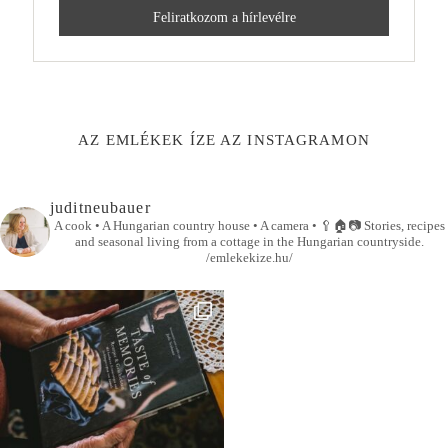
AZ EMLÉKEK ÍZE AZ INSTAGRAMON
juditneubauer
A cook • A Hungarian country house • A camera •
🥄🏠📷
Stories, recipes
and seasonal living from a cottage in the Hungarian countryside.
/emlekekize.hu/