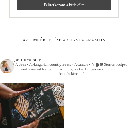
AZ EMLÉKEK ÍZE AZ INSTAGRAMON
juditneubauer
A cook • A Hungarian country house • A camera •
🥄🏠📷
Stories, recipes
and seasonal living from a cottage in the Hungarian countryside.
/emlekekize.hu/