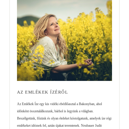
AZ EMLÉKEK ÍZÉRŐL
Az Emlékek Íze egy kis vidéki ebédlőasztal a Bakonyban, ahol
időnként összetalálkozunk, bárhol is legyünk a világban.
Beszélgetünk, főzünk és olyan ételeket kóstolgatunk, amelyek íze régi
emlékeket idéznek fel, aztán újakat teremtenek. Neubauer Judit