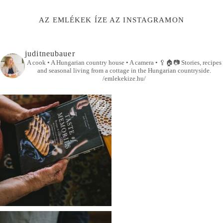
AZ EMLÉKEK ÍZE AZ INSTAGRAMON
juditneubauer
A cook • A Hungarian country house • A camera •
🥄🏠📷
Stories, recipes
and seasonal living from a cottage in the Hungarian countryside.
/emlekekize.hu/