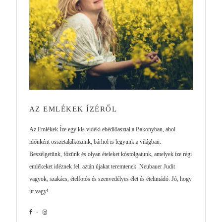
AZ EMLÉKEK ÍZÉRŐL
Az Emlékek Íze egy kis vidéki ebédlőasztal a Bakonyban, ahol
időnként összetalálkozunk, bárhol is legyünk a világban.
Beszélgetünk, főzünk és olyan ételeket kóstolgatunk, amelyek íze régi
emlékeket idéznek fel, aztán újakat teremtenek. Neubauer Judit
vagyok, szakács, ételfotós és szenvedélyes élet és ételimádó. Jó, hogy
itt vagy!