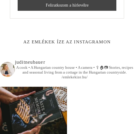
AZ EMLÉKEK ÍZE AZ INSTAGRAMON
juditneubauer
A cook • A Hungarian country house • A camera •
🥄🏠📷
Stories, recipes
and seasonal living from a cottage in the Hungarian countryside.
/emlekekize.hu/