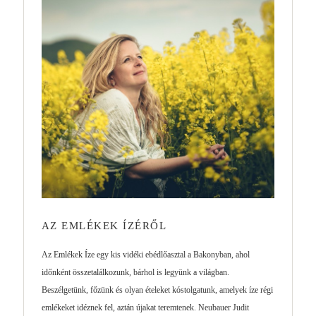
AZ EMLÉKEK ÍZÉRŐL
Az Emlékek Íze egy kis vidéki ebédlőasztal a Bakonyban, ahol
időnként összetalálkozunk, bárhol is legyünk a világban.
Beszélgetünk, főzünk és olyan ételeket kóstolgatunk, amelyek íze régi
emlékeket idéznek fel, aztán újakat teremtenek. Neubauer Judit