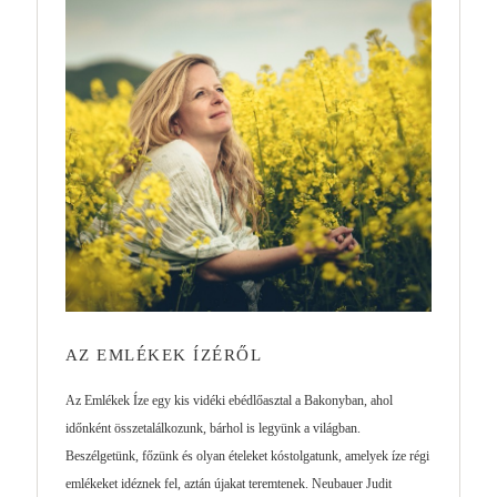
AZ EMLÉKEK ÍZÉRŐL
Az Emlékek Íze egy kis vidéki ebédlőasztal a Bakonyban, ahol
időnként összetalálkozunk, bárhol is legyünk a világban.
Beszélgetünk, főzünk és olyan ételeket kóstolgatunk, amelyek íze régi
emlékeket idéznek fel, aztán újakat teremtenek. Neubauer Judit