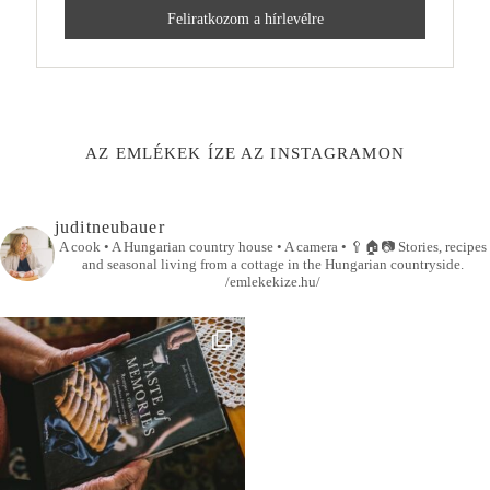
AZ EMLÉKEK ÍZE AZ INSTAGRAMON
juditneubauer
A cook • A Hungarian country house • A camera •
🥄🏠📷
Stories, recipes
and seasonal living from a cottage in the Hungarian countryside.
/emlekekize.hu/