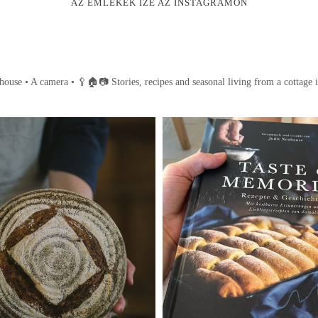
AZ EMLÉKEK ÍZE AZ INSTAGRAMON
house • A camera •
🥄🏠📷
Stories, recipes and seasonal living from a cottage 