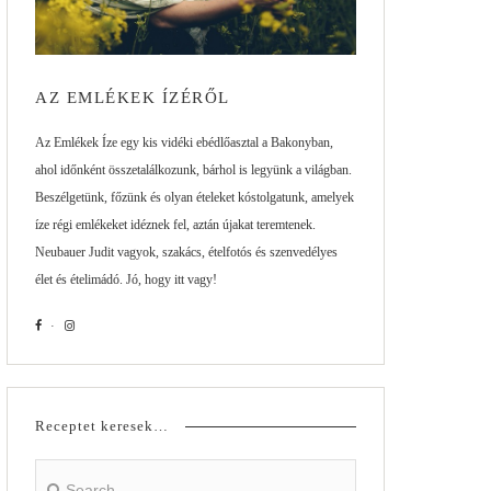
AZ EMLÉKEK ÍZÉRŐL
Az Emlékek Íze egy kis vidéki ebédlőasztal a Bakonyban,
ahol időnként összetalálkozunk, bárhol is legyünk a világban.
Beszélgetünk, főzünk és olyan ételeket kóstolgatunk, amelyek
íze régi emlékeket idéznek fel, aztán újakat teremtenek.
Neubauer Judit vagyok, szakács, ételfotós és szenvedélyes
élet és ételimádó. Jó, hogy itt vagy!
Receptet keresek…