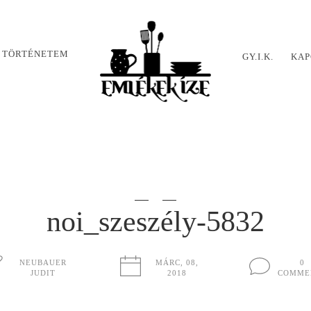
 TÖRTÉNETEM
GY.I.K.
KAP
noi_szeszély-5832
NEUBAUER
MÁRC, 08,
0
JUDIT
2018
COMME