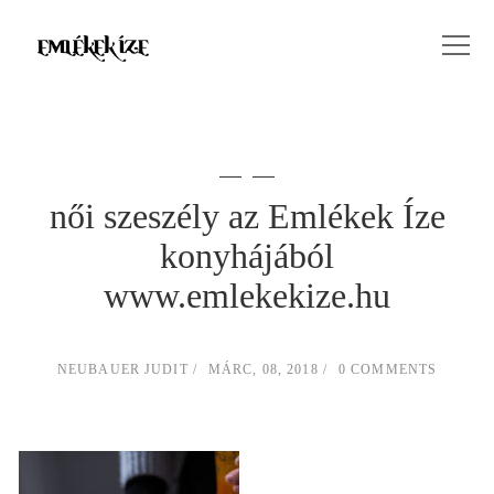
női szeszély az Emlékek Íze
konyhájából
www.emlekekize.hu
NEUBAUER JUDIT
MÁRC, 08, 2018
0 COMMENTS