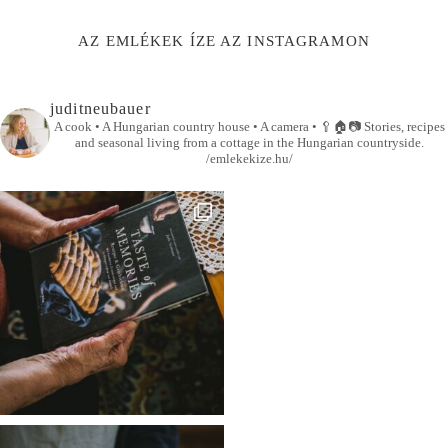
AZ EMLÉKEK ÍZE AZ INSTAGRAMON
juditneubauer
A cook • A Hungarian country house • A camera •
🥄🏠📷
Stories, recipes
and seasonal living from a cottage in the Hungarian countryside.
/emlekekize.hu/