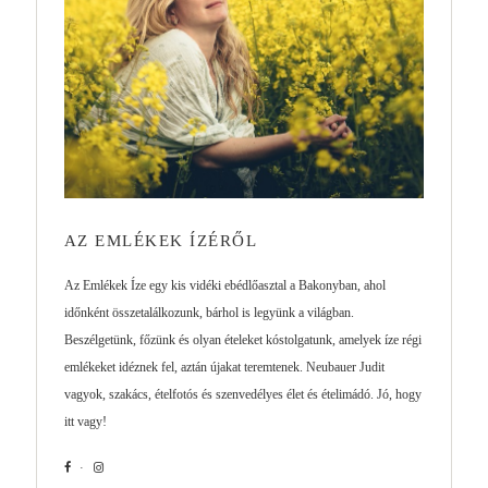
AZ EMLÉKEK ÍZÉRŐL
Az Emlékek Íze egy kis vidéki ebédlőasztal a Bakonyban, ahol
időnként összetalálkozunk, bárhol is legyünk a világban.
Beszélgetünk, főzünk és olyan ételeket kóstolgatunk, amelyek íze régi
emlékeket idéznek fel, aztán újakat teremtenek. Neubauer Judit
vagyok, szakács, ételfotós és szenvedélyes élet és ételimádó. Jó, hogy
itt vagy!