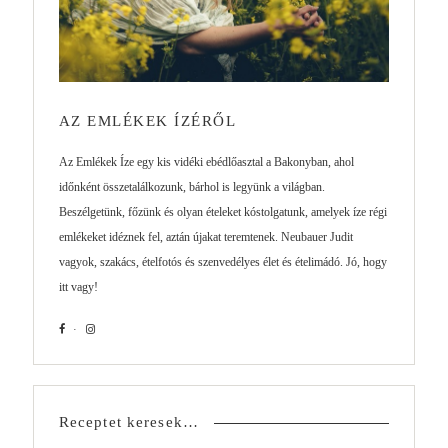
AZ EMLÉKEK ÍZÉRŐL
Az Emlékek Íze egy kis vidéki ebédlőasztal a Bakonyban, ahol
időnként összetalálkozunk, bárhol is legyünk a világban.
Beszélgetünk, főzünk és olyan ételeket kóstolgatunk, amelyek íze régi
emlékeket idéznek fel, aztán újakat teremtenek. Neubauer Judit
vagyok, szakács, ételfotós és szenvedélyes élet és ételimádó. Jó, hogy
itt vagy!
Receptet keresek…