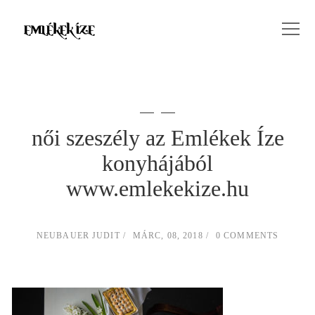
női szeszély az Emlékek Íze
konyhájából
www.emlekekize.hu
NEUBAUER JUDIT
MÁRC, 08, 2018
0 COMMENTS