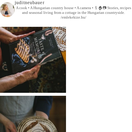
juditneubauer
A cook • A Hungarian country house • A camera •
🥄🏠📷
Stories, recipes
and seasonal living from a cottage in the Hungarian countryside.
/emlekekize.hu/