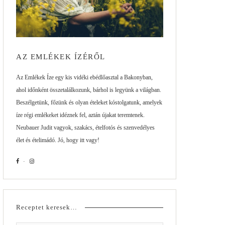
AZ EMLÉKEK ÍZÉRŐL
Az Emlékek Íze egy kis vidéki ebédlőasztal a Bakonyban,
ahol időnként összetalálkozunk, bárhol is legyünk a világban.
Beszélgetünk, főzünk és olyan ételeket kóstolgatunk, amelyek
íze régi emlékeket idéznek fel, aztán újakat teremtenek.
Neubauer Judit vagyok, szakács, ételfotós és szenvedélyes
élet és ételimádó. Jó, hogy itt vagy!
Receptet keresek…