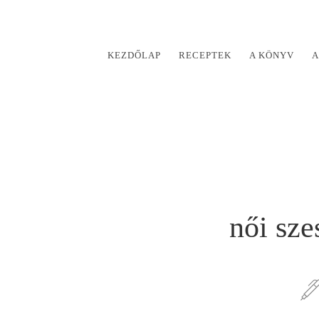
KEZDŐLAP
RECEPTEK
A KÖNYV
A
női sze