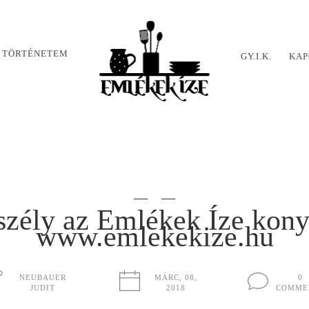
 TÖRTÉNETEM
GY.I.K.
KAP
szély az Emlékek Íze kon
www.emlekekize.hu
NEUBAUER
MÁRC, 08,
0
JUDIT
2018
COMME