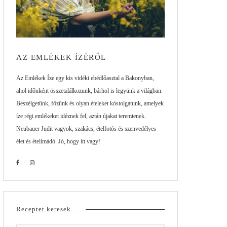
AZ EMLÉKEK ÍZÉRŐL
Az Emlékek Íze egy kis vidéki ebédlőasztal a Bakonyban,
ahol időnként összetalálkozunk, bárhol is legyünk a világban.
Beszélgetünk, főzünk és olyan ételeket kóstolgatunk, amelyek
íze régi emlékeket idéznek fel, aztán újakat teremtenek.
Neubauer Judit vagyok, szakács, ételfotós és szenvedélyes
élet és ételimádó. Jó, hogy itt vagy!
Receptet keresek…