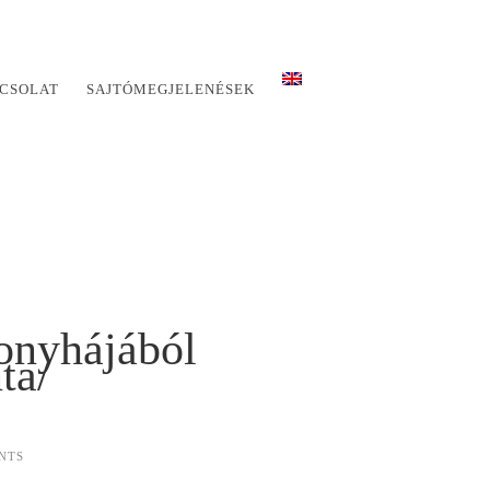
CSOLAT
SAJTÓMEGJELENÉSEK
onyhájából
ta/
NTS