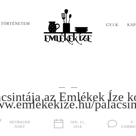
 TÖRTÉNETEM
GY.I.K.
KAP
csintája az Emlékek Íze k
w.emlekekize.hu/palacsin
NEUBAUER
JAN, 11,
0
JUDIT
2018
COMME