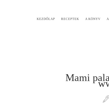
KEZDŐLAP
RECEPTEK
A KÖNYV
A
Mami pala
ww