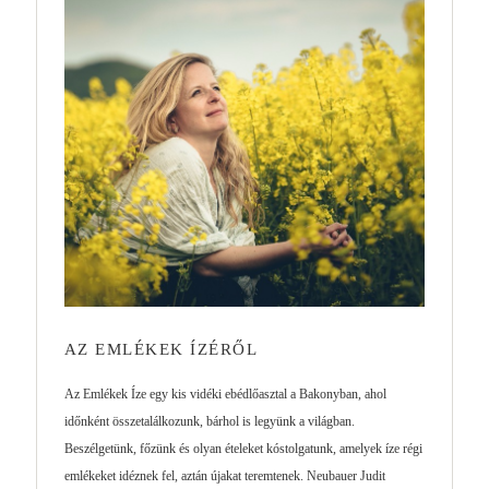
AZ EMLÉKEK ÍZÉRŐL
Az Emlékek Íze egy kis vidéki ebédlőasztal a Bakonyban, ahol
időnként összetalálkozunk, bárhol is legyünk a világban.
Beszélgetünk, főzünk és olyan ételeket kóstolgatunk, amelyek íze régi
emlékeket idéznek fel, aztán újakat teremtenek. Neubauer Judit