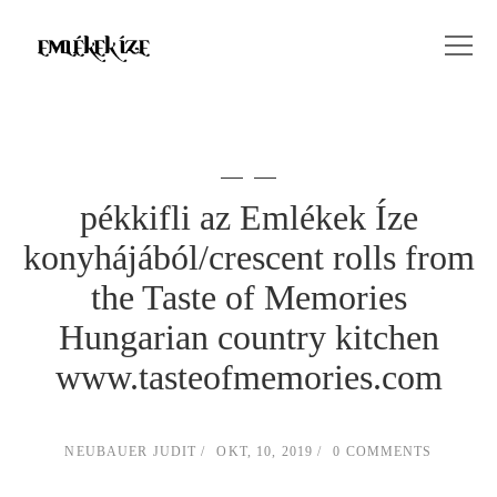
pékkifli az Emlékek Íze
konyhájából/crescent rolls from
the Taste of Memories
Hungarian country kitchen
www.tasteofmemories.com
NEUBAUER JUDIT
OKT, 10, 2019
0 COMMENTS