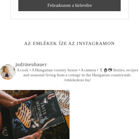
AZ EMLÉKEK ÍZE AZ INSTAGRAMON
juditneubauer
A cook • A Hungarian country house • A camera •
🥄🏠📷
Stories, recipes
and seasonal living from a cottage in the Hungarian countryside.
/emlekekize.hu/