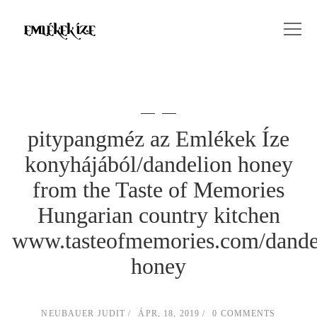
pitypangméz az Emlékek Íze
konyhájából/dandelion honey
from the Taste of Memories
Hungarian country kitchen
www.tasteofmemories.com/dande
honey
NEUBAUER JUDIT
ÁPR, 18, 2019
0 COMMENTS