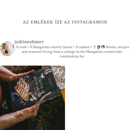
AZ EMLÉKEK ÍZE AZ INSTAGRAMON
juditneubauer
A cook • A Hungarian country house • A camera •
🥄🏠📷
Stories, recipes
and seasonal living from a cottage in the Hungarian countryside.
/emlekekize.hu/