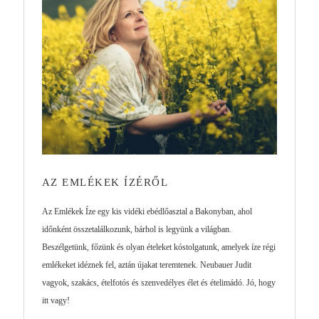
AZ EMLÉKEK ÍZÉRŐL
Az Emlékek Íze egy kis vidéki ebédlőasztal a Bakonyban, ahol
időnként összetalálkozunk, bárhol is legyünk a világban.
Beszélgetünk, főzünk és olyan ételeket kóstolgatunk, amelyek íze régi
emlékeket idéznek fel, aztán újakat teremtenek. Neubauer Judit
vagyok, szakács, ételfotós és szenvedélyes élet és ételimádó. Jó, hogy
itt vagy!