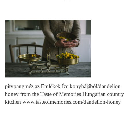
pitypangméz az Emlékek Íze konyhájából/dandelion
honey from the Taste of Memories Hungarian country
kitchen www.tasteofmemories.com/dandelion-honey