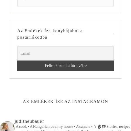
Az Emlékek Íze konyhájából a
postafiókodba
AZ EMLÉKEK ÍZE AZ INSTAGRAMON
juditneubauer
A cook • A Hungarian country house • A camera •
🥄🏠📷
Stories, recipes