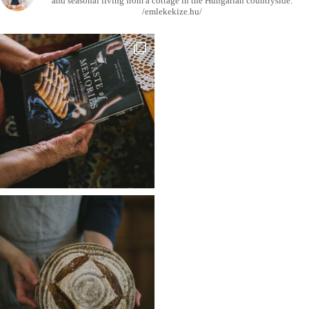
and seasonal living from a cottage in the Hungarian countryside.
/emlekekize.hu/