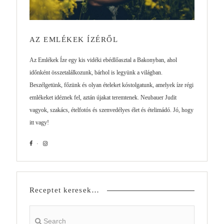
AZ EMLÉKEK ÍZÉRŐL
Az Emlékek Íze egy kis vidéki ebédlőasztal a Bakonyban, ahol
időnként összetalálkozunk, bárhol is legyünk a világban.
Beszélgetünk, főzünk és olyan ételeket kóstolgatunk, amelyek íze régi
emlékeket idéznek fel, aztán újakat teremtenek. Neubauer Judit
vagyok, szakács, ételfotós és szenvedélyes élet és ételimádó. Jó, hogy
itt vagy!
Receptet keresek…