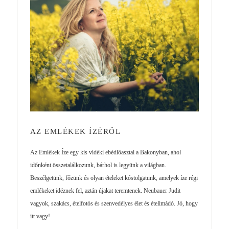
AZ EMLÉKEK ÍZÉRŐL
Az Emlékek Íze egy kis vidéki ebédlőasztal a Bakonyban, ahol
időnként összetalálkozunk, bárhol is legyünk a világban.
Beszélgetünk, főzünk és olyan ételeket kóstolgatunk, amelyek íze régi
emlékeket idéznek fel, aztán újakat teremtenek. Neubauer Judit
vagyok, szakács, ételfotós és szenvedélyes élet és ételimádó. Jó, hogy
itt vagy!