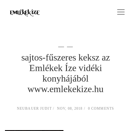
sajtos-fűszeres keksz az
Emlékek Íze vidéki
konyhájából
www.emlekekize.hu
NEUBAUER JUDIT
NOV, 08, 2018
0 COMMENTS