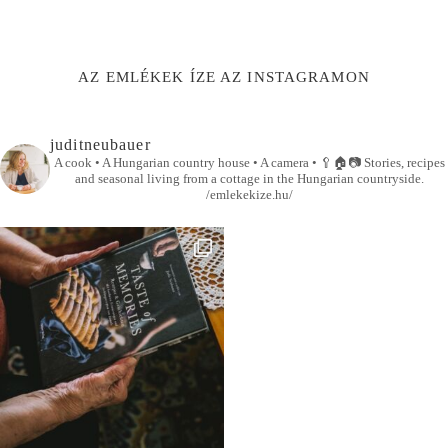
AZ EMLÉKEK ÍZE AZ INSTAGRAMON
juditneubauer
A cook • A Hungarian country house • A camera •
🥄🏠📷
Stories, recipes
and seasonal living from a cottage in the Hungarian countryside.
/emlekekize.hu/