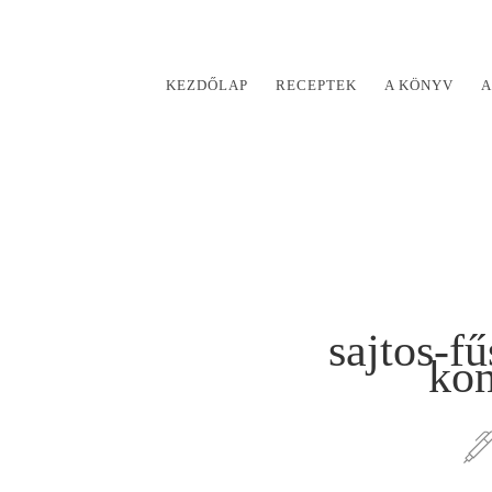
KEZDŐLAP
RECEPTEK
A KÖNYV
A
sajtos-f
kon