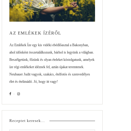
AZ EMLÉKEK ÍZÉRŐL
Az Emlékek Íze egy kis vidéki ebédlőasztal a Bakonyban,
ahol időnként összetalálkozunk, bárhol is legyünk a világban.
Beszélgetünk, főzünk és olyan ételeket kóstolgatunk, amelyek
íze régi emlékeket idéznek fel, aztán újakat teremtenek.
Neubauer Judit vagyok, szakács, ételfotós és szenvedélyes
élet és ételimádó. Jó, hogy itt vagy!
Receptet keresek…