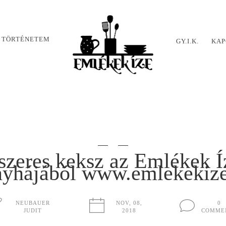
 TÖRTÉNETEM
GY.I.K.
KAP
űszeres keksz az Emlékek Í
yhájából www.emlekekiz
NEUBAUER
NOV, 08,
0
JUDIT
2018
COMME