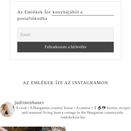
Az Emlékek Íze konyhájából a
postafiókodba
AZ EMLÉKEK ÍZE AZ INSTAGRAMON
juditneubauer
A cook • A Hungarian country house • A camera •
🥄🏠📷
Stories, recipes
and seasonal living from a cottage in the Hungarian countryside.
/emlekekize.hu/