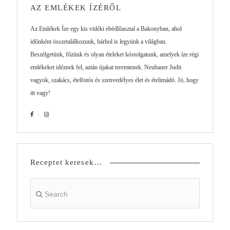
AZ EMLÉKEK ÍZÉRŐL
Az Emlékek Íze egy kis vidéki ebédlőasztal a Bakonyban, ahol
időnként összetalálkozunk, bárhol is legyünk a világban.
Beszélgetünk, főzünk és olyan ételeket kóstolgatunk, amelyek íze régi
emlékeket idéznek fel, aztán újakat teremtenek. Neubauer Judit
vagyok, szakács, ételfotós és szenvedélyes élet és ételimádó. Jó, hogy
itt vagy!
Receptet keresek…