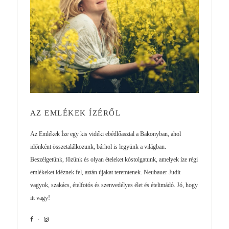
AZ EMLÉKEK ÍZÉRŐL
Az Emlékek Íze egy kis vidéki ebédlőasztal a Bakonyban, ahol
időnként összetalálkozunk, bárhol is legyünk a világban.
Beszélgetünk, főzünk és olyan ételeket kóstolgatunk, amelyek íze régi
emlékeket idéznek fel, aztán újakat teremtenek. Neubauer Judit
vagyok, szakács, ételfotós és szenvedélyes élet és ételimádó. Jó, hogy
itt vagy!