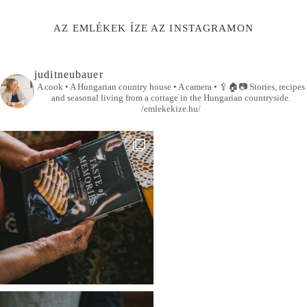
AZ EMLÉKEK ÍZE AZ INSTAGRAMON
juditneubauer
A cook • A Hungarian country house • A camera •
🥄🏠📷
Stories, recipes
and seasonal living from a cottage in the Hungarian countryside.
/emlekekize.hu/