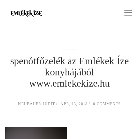
spenótfőzelék az Emlékek Íze
konyhájából
www.emlekekize.hu
NEUBAUER JUDIT
ÁPR, 13, 2018
0 COMMENTS