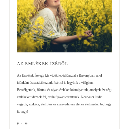
AZ EMLÉKEK ÍZÉRŐL
Az Emlékek Íze egy kis vidéki ebédlőasztal a Bakonyban, ahol
időnként összetalálkozunk, bárhol is legyünk a világban.
Beszélgetünk, főzünk és olyan ételeket kóstolgatunk, amelyek íze régi
emlékeket idéznek fel, aztán újakat teremtenek. Neubauer Judit
vagyok, szakács, ételfotós és szenvedélyes élet és ételimádó. Jó, hogy
itt vagy!