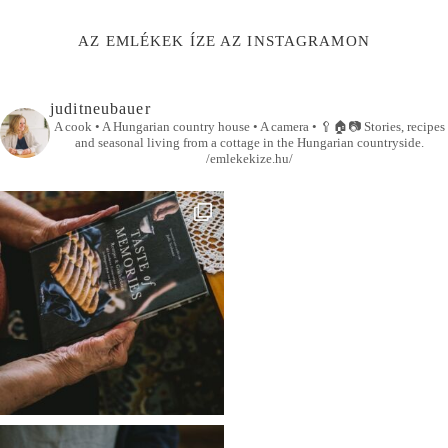
AZ EMLÉKEK ÍZE AZ INSTAGRAMON
juditneubauer
A cook • A Hungarian country house • A camera •
🥄🏠📷
Stories, recipes
and seasonal living from a cottage in the Hungarian countryside.
/emlekekize.hu/