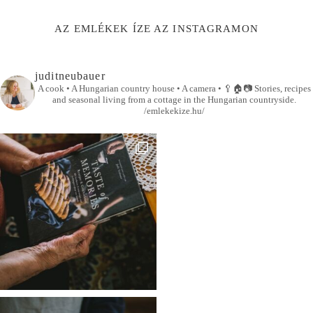
AZ EMLÉKEK ÍZE AZ INSTAGRAMON
juditneubauer
A cook • A Hungarian country house • A camera •
🥄🏠📷
Stories, recipes
and seasonal living from a cottage in the Hungarian countryside.
/emlekekize.hu/