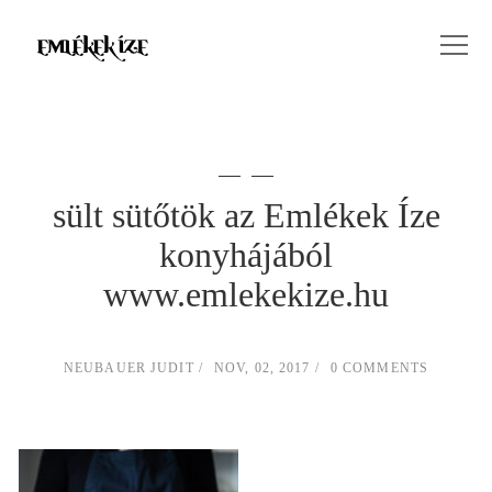
sült sütőtök az Emlékek Íze
konyhájából
www.emlekekize.hu
NEUBAUER JUDIT
NOV, 02, 2017
0 COMMENTS