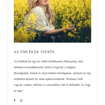
AZ EMLÉKEK ÍZÉRŐL
Az Emlékek Íze egy kis vidéki ebédlőasztal a Bakonyban, ahol
időnként összetalálkozunk, bárhol is legyünk a világban.
Beszélgetünk, főzünk és olyan ételeket kóstolgatunk, amelyek íze régi
emlékeket idéznek fel, aztán újakat teremtenek. Neubauer Judit
vagyok, szakács, ételfotós és szenvedélyes élet és ételimádó. Jó, hogy
itt vagy!