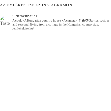
AZ EMLÉKEK ÍZE AZ INSTAGRAMON
juditneubauer
A cook • A Hungarian country house • A camera •
🥄🏠📷
Stories, recipes
and seasonal living from a cottage in the Hungarian countryside.
/emlekekize.hu/