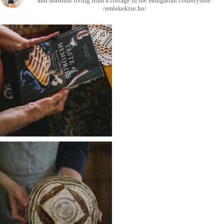
and seasonal living from a cottage in the Hungarian countryside.
/emlekekize.hu/