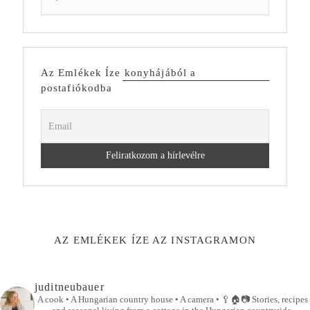
Az Emlékek Íze konyhájából a
postafiókodba
AZ EMLÉKEK ÍZE AZ INSTAGRAMON
juditneubauer
A cook • A Hungarian country house • A camera •
🥄🏠📷
Stories, recipes