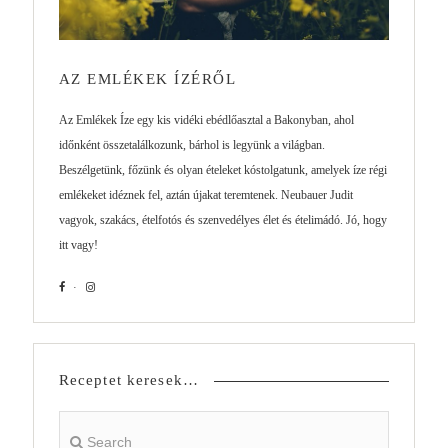
AZ EMLÉKEK ÍZÉRŐL
Az Emlékek Íze egy kis vidéki ebédlőasztal a Bakonyban, ahol
időnként összetalálkozunk, bárhol is legyünk a világban.
Beszélgetünk, főzünk és olyan ételeket kóstolgatunk, amelyek íze régi
emlékeket idéznek fel, aztán újakat teremtenek. Neubauer Judit
vagyok, szakács, ételfotós és szenvedélyes élet és ételimádó. Jó, hogy
itt vagy!
Receptet keresek…