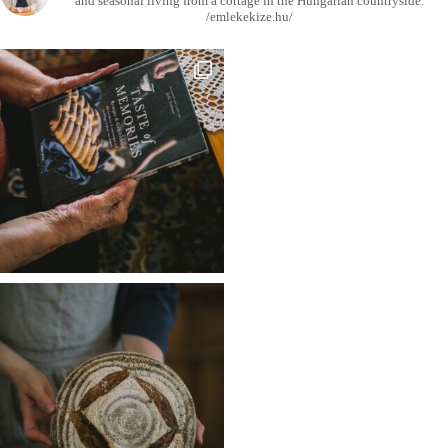
and seasonal living from a cottage in the Hungarian countryside.
/emlekekize.hu/