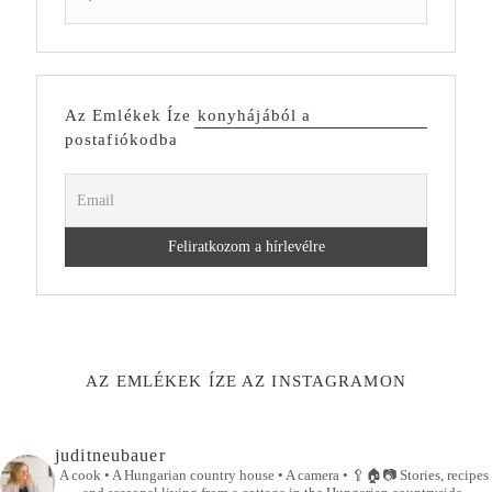
Az Emlékek Íze konyhájából a
postafiókodba
AZ EMLÉKEK ÍZE AZ INSTAGRAMON
juditneubauer
A cook • A Hungarian country house • A camera •
🥄🏠📷
Stories, recipes