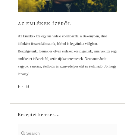
AZ EMLÉKEK ÍZÉRŐL
Az Emlékek Íze egy kis vidéki ebédlőasztal a Bakonyban, ahol
időnként összetalálkozunk, bárhol is legyünk a világban.
Beszélgetünk, főzünk és olyan ételeket kóstolgatunk, amelyek íze régi
emlékeket idéznek fel, aztán újakat teremtenek. Neubauer Judit
vagyok, szakács, ételfotós és szenvedélyes élet és ételimádó. Jó, hogy
itt vagy!
Receptet keresek…