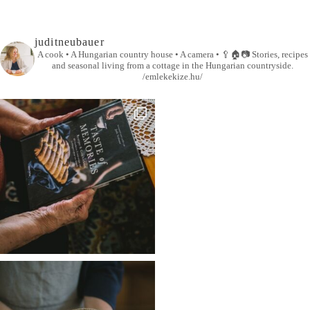
juditneubauer
A cook • A Hungarian country house • A camera •
🥄🏠📷
Stories, recipes
and seasonal living from a cottage in the Hungarian countryside.
/emlekekize.hu/