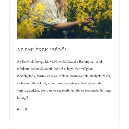
AZ EMLÉKEK ÍZÉRŐL
Az Emlékek Íze egy kis vidéki ebédlőasztal a Bakonyban, ahol
időnként összetalálkozunk, bárhol is legyünk a világban.
Beszélgetünk, főzünk és olyan ételeket kóstolgatunk, amelyek íze régi
emlékeket idéznek fel, aztán újakat teremtenek. Neubauer Judit
vagyok, szakács, ételfotós és szenvedélyes élet és ételimádó. Jó, hogy
itt vagy!