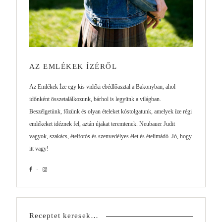
AZ EMLÉKEK ÍZÉRŐL
Az Emlékek Íze egy kis vidéki ebédlőasztal a Bakonyban, ahol
időnként összetalálkozunk, bárhol is legyünk a világban.
Beszélgetünk, főzünk és olyan ételeket kóstolgatunk, amelyek íze régi
emlékeket idéznek fel, aztán újakat teremtenek. Neubauer Judit
vagyok, szakács, ételfotós és szenvedélyes élet és ételimádó. Jó, hogy
itt vagy!
Receptet keresek…