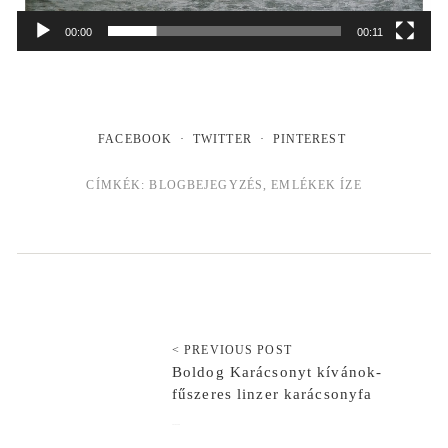
00:00
00:11
FACEBOOK
TWITTER
PINTEREST
CÍMKÉK:
BLOGBEJEGYZÉS
,
EMLÉKEK ÍZE
< PREVIOUS POST
Boldog Karácsonyt kívánok-
fűszeres linzer karácsonyfa
2018-12-20