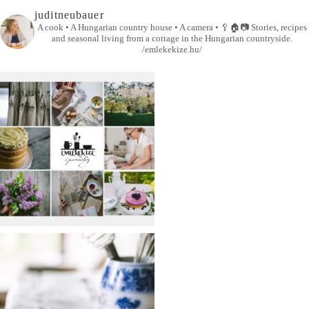
juditneubauer
A cook • A Hungarian country house • A camera •
🥄🏠📷
Stories, recipes
and seasonal living from a cottage in the Hungarian countryside.
/emlekekize.hu/