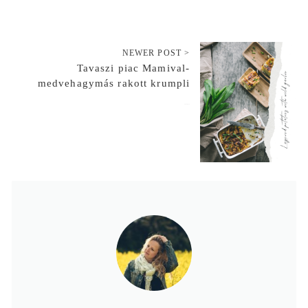
NEWER POST >
Tavaszi piac Mamival-
medvehagymás rakott krumpli
2019-03-14