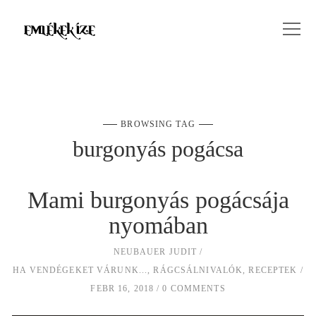
BROWSING TAG
burgonyás pogácsa
Mami burgonyás pogácsája
nyomában
NEUBAUER JUDIT
HA VENDÉGEKET VÁRUNK...
,
RÁGCSÁLNIVALÓK
,
RECEPTEK
FEBR 16, 2018
0 COMMENTS