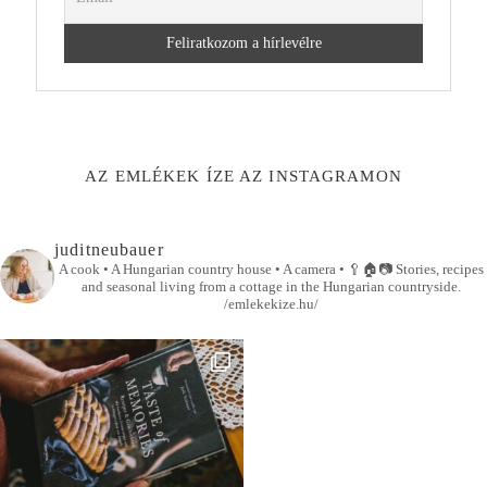
AZ EMLÉKEK ÍZE AZ INSTAGRAMON
juditneubauer
A cook • A Hungarian country house • A camera •
🥄🏠📷
Stories, recipes
and seasonal living from a cottage in the Hungarian countryside.
/emlekekize.hu/