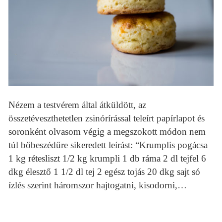
Nézem a testvérem által átküldött, az
összetéveszthetetlen zsinórírással teleírt papírlapot és
soronként olvasom végig a megszokott módon nem
túl bőbeszédűre sikeredett leírást: “Krumplis pogácsa
1 kg rétesliszt 1/2 kg krumpli 1 db ráma 2 dl tejfel 6
dkg élesztő 1 1/2 dl tej 2 egész tojás 20 dkg sajt só
ízlés szerint háromszor hajtogatni, kisodorni,…