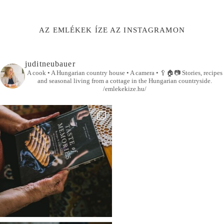
AZ EMLÉKEK ÍZE AZ INSTAGRAMON
juditneubauer
A cook • A Hungarian country house • A camera •
🥄🏠📷
Stories, recipes
and seasonal living from a cottage in the Hungarian countryside.
/emlekekize.hu/