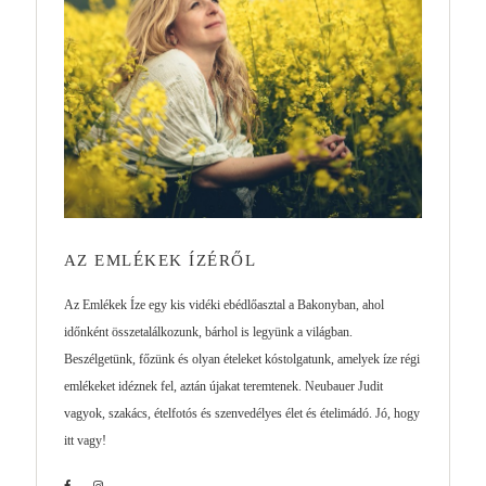
AZ EMLÉKEK ÍZÉRŐL
Az Emlékek Íze egy kis vidéki ebédlőasztal a Bakonyban, ahol
időnként összetalálkozunk, bárhol is legyünk a világban.
Beszélgetünk, főzünk és olyan ételeket kóstolgatunk, amelyek íze régi
emlékeket idéznek fel, aztán újakat teremtenek. Neubauer Judit
vagyok, szakács, ételfotós és szenvedélyes élet és ételimádó. Jó, hogy
itt vagy!