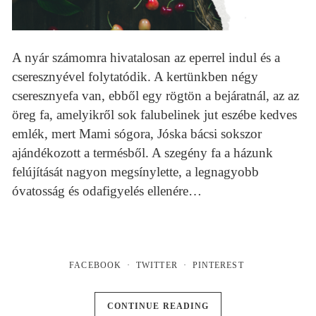
A nyár számomra hivatalosan az eperrel indul és a
cseresznyével folytatódik. A kertünkben négy
cseresznyefa van, ebből egy rögtön a bejáratnál, az az
öreg fa, amelyikről sok falubelinek jut eszébe kedves
emlék, mert Mami sógora, Jóska bácsi sokszor
ajándékozott a termésből. A szegény fa a házunk
felújítását nagyon megsínylette, a legnagyobb
óvatosság és odafigyelés ellenére…
FACEBOOK
TWITTER
PINTEREST
CONTINUE READING