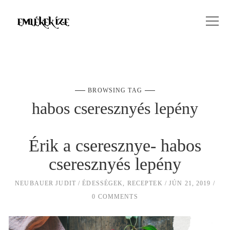
BROWSING TAG
habos cseresznyés lepény
Érik a cseresznye- habos
cseresznyés lepény
NEUBAUER JUDIT
ÉDESSÉGEK
,
RECEPTEK
JÚN 21, 2019
0 COMMENTS