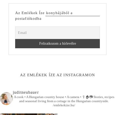
Az Emlékek Íze konyhájából a
postafiókodba
AZ EMLÉKEK ÍZE AZ INSTAGRAMON
juditneubauer
A cook • A Hungarian country house • A camera •
🥄🏠📷
Stories, recipes
and seasonal living from a cottage in the Hungarian countryside.
/emlekekize.hu/