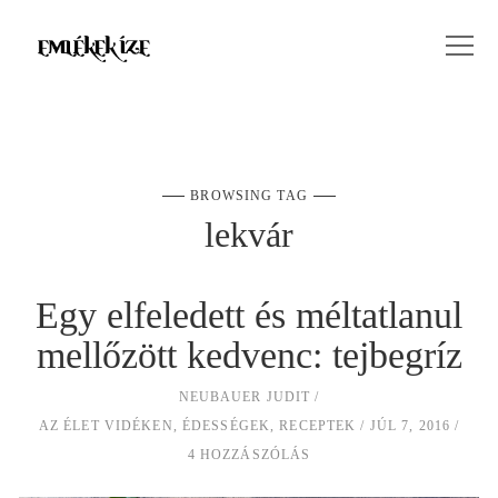
BROWSING TAG
lekvár
Egy elfeledett és méltatlanul
mellőzött kedvenc: tejbegríz
NEUBAUER JUDIT
AZ ÉLET VIDÉKEN
,
ÉDESSÉGEK
,
RECEPTEK
JÚL 7, 2016
4 HOZZÁSZÓLÁS