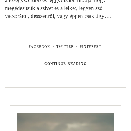
a legegyszerűbb és leggyorsabb módja, hogy
megédesítsük a szívet és a lelket, legyen szó
vacsoráról, desszertről, vagy éppen csak úgy….
FACEBOOK
TWITTER
PINTEREST
CONTINUE READING