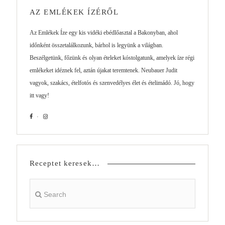
AZ EMLÉKEK ÍZÉRŐL
Az Emlékek Íze egy kis vidéki ebédlőasztal a Bakonyban, ahol
időnként összetalálkozunk, bárhol is legyünk a világban.
Beszélgetünk, főzünk és olyan ételeket kóstolgatunk, amelyek íze régi
emlékeket idéznek fel, aztán újakat teremtenek. Neubauer Judit
vagyok, szakács, ételfotós és szenvedélyes élet és ételimádó. Jó, hogy
itt vagy!
Receptet keresek…