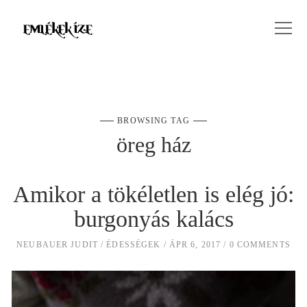
BROWSING TAG
öreg ház
Amikor a tökéletlen is elég jó:
burgonyás kalács
NEUBAUER JUDIT
ÉDESSÉGEK
ÁPR 6, 2017
0 COMMENTS