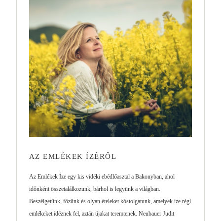
AZ EMLÉKEK ÍZÉRŐL
Az Emlékek Íze egy kis vidéki ebédlőasztal a Bakonyban, ahol
időnként összetalálkozunk, bárhol is legyünk a világban.
Beszélgetünk, főzünk és olyan ételeket kóstolgatunk, amelyek íze régi
emlékeket idéznek fel, aztán újakat teremtenek. Neubauer Judit