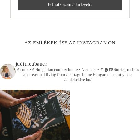
AZ EMLÉKEK ÍZE AZ INSTAGRAMON
juditneubauer
A cook • A Hungarian country house • A camera •
🥄🏠📷
Stories, recipes
and seasonal living from a cottage in the Hungarian countryside.
/emlekekize.hu/