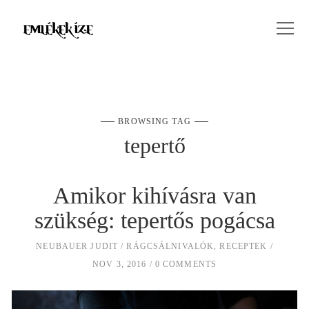
BROWSING TAG
tepertő
Amikor kihívásra van
szükség: tepertős pogácsa
NEUBAUER JUDIT
RÁGCSÁLNIVALÓK
,
RECEPTEK
NOV 3, 2016
0 COMMENTS