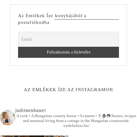
Az Emlékek Íze konyhájából a
postafiókodba
AZ EMLÉKEK ÍZE AZ INSTAGRAMON
juditneubauer
A cook • A Hungarian country house • A camera •
🥄🏠📷
Stories, recipes
and seasonal living from a cottage in the Hungarian countryside.
/emlekekize.hu/