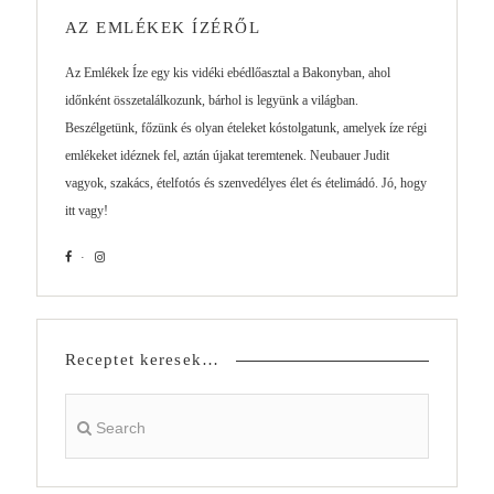
AZ EMLÉKEK ÍZÉRŐL
Az Emlékek Íze egy kis vidéki ebédlőasztal a Bakonyban, ahol
időnként összetalálkozunk, bárhol is legyünk a világban.
Beszélgetünk, főzünk és olyan ételeket kóstolgatunk, amelyek íze régi
emlékeket idéznek fel, aztán újakat teremtenek. Neubauer Judit
vagyok, szakács, ételfotós és szenvedélyes élet és ételimádó. Jó, hogy
itt vagy!
Receptet keresek…