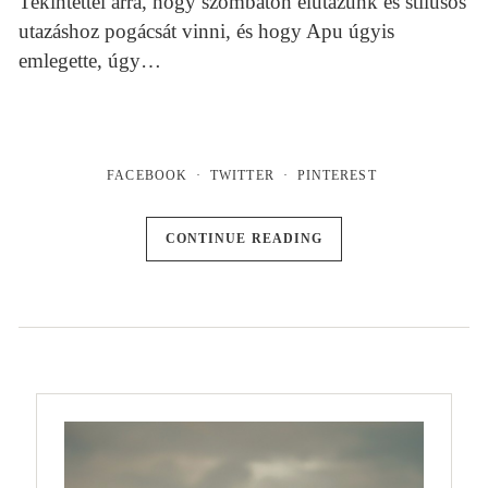
Tekintettel arra, hogy szombaton elutazunk és stílusos
utazáshoz pogácsát vinni, és hogy Apu úgyis
emlegette, úgy…
FACEBOOK
TWITTER
PINTEREST
CONTINUE READING