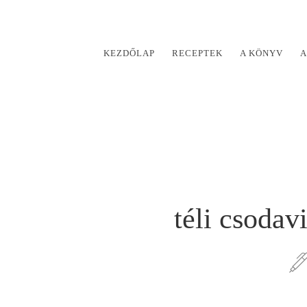
KEZDŐLAP
RECEPTEK
A KÖNYV
A
téli csoda