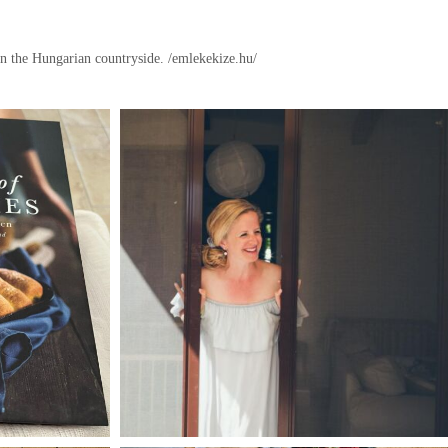
in the Hungarian countryside.
/emlekekize.hu/