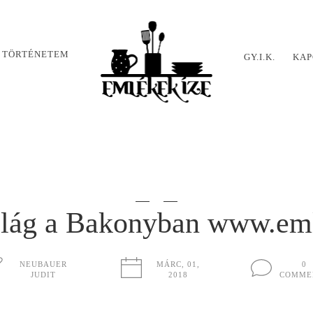
 TÖRTÉNETEM
GY.I.K.
KAP
világ a Bakonyban www.em
NEUBAUER
MÁRC, 01,
0
JUDIT
2018
COMME