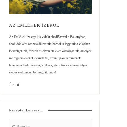
AZ EMLÉKEK ÍZÉRŐL
Az Emlékek Íze egy kis vidéki ebédlőasztal a Bakonyban,
ahol időnként összetalálkozunk, bárhol is legyünk a világban.
Beszélgetünk, főzünk és olyan ételeket kóstolgatunk, amelyek
íze régi emlékeket idéznek fel, aztán újakat teremtenek.
Neubauer Judit vagyok, szakács, ételfotós és szenvedélyes
élet és ételimádó. Jó, hogy itt vagy!
Receptet keresek…