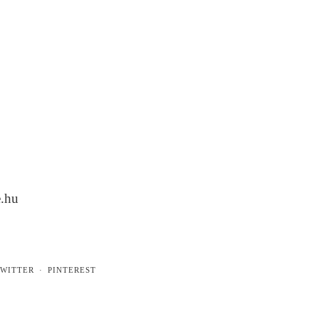
e.hu
WITTER
PINTEREST