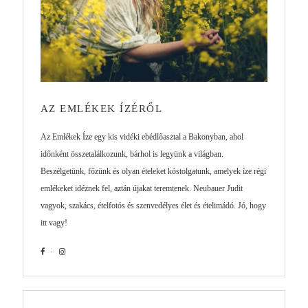
AZ EMLÉKEK ÍZÉRŐL
Az Emlékek Íze egy kis vidéki ebédlőasztal a Bakonyban, ahol
időnként összetalálkozunk, bárhol is legyünk a világban.
Beszélgetünk, főzünk és olyan ételeket kóstolgatunk, amelyek íze régi
emlékeket idéznek fel, aztán újakat teremtenek. Neubauer Judit
vagyok, szakács, ételfotós és szenvedélyes élet és ételimádó. Jó, hogy
itt vagy!