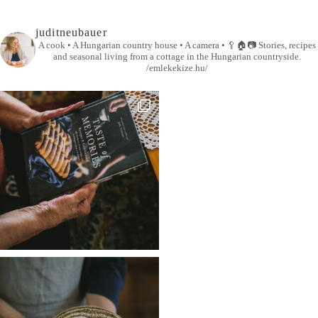
juditneubauer
A cook • A Hungarian country house • A camera •
🥄🏠📷
Stories, recipes
and seasonal living from a cottage in the Hungarian countryside.
/emlekekize.hu/