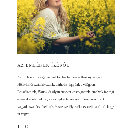
AZ EMLÉKEK ÍZÉRŐL
Az Emlékek Íze egy kis vidéki ebédlőasztal a Bakonyban, ahol
időnként összetalálkozunk, bárhol is legyünk a világban.
Beszélgetünk, főzünk és olyan ételeket kóstolgatunk, amelyek íze régi
emlékeket idéznek fel, aztán újakat teremtenek. Neubauer Judit
vagyok, szakács, ételfotós és szenvedélyes élet és ételimádó. Jó, hogy
itt vagy!