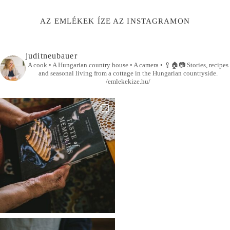
AZ EMLÉKEK ÍZE AZ INSTAGRAMON
juditneubauer
A cook • A Hungarian country house • A camera •
🥄🏠📷
Stories, recipes
and seasonal living from a cottage in the Hungarian countryside.
/emlekekize.hu/