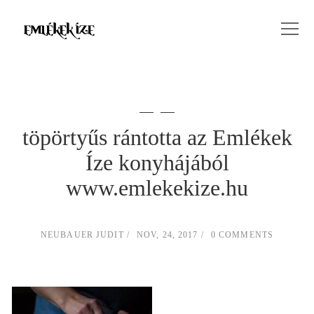
töpörtyűs rántotta az Emlékek
Íze konyhájából
www.emlekekize.hu
NEUBAUER JUDIT
NOV, 24, 2017
0 COMMENTS