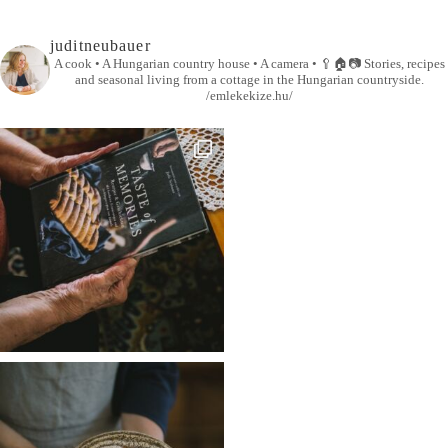
juditneubauer
A cook • A Hungarian country house • A camera •
🥄🏠📷
Stories, recipes
and seasonal living from a cottage in the Hungarian countryside.
/emlekekize.hu/