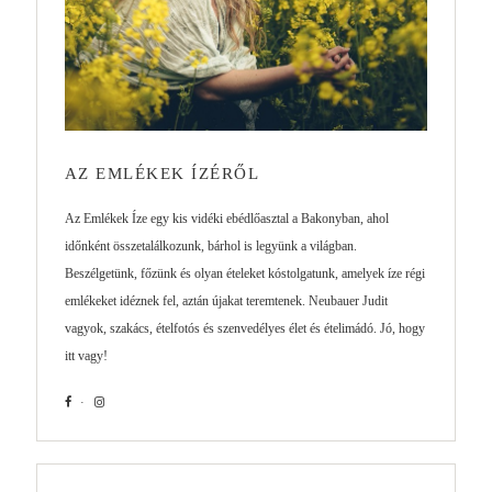
AZ EMLÉKEK ÍZÉRŐL
Az Emlékek Íze egy kis vidéki ebédlőasztal a Bakonyban, ahol
időnként összetalálkozunk, bárhol is legyünk a világban.
Beszélgetünk, főzünk és olyan ételeket kóstolgatunk, amelyek íze régi
emlékeket idéznek fel, aztán újakat teremtenek. Neubauer Judit
vagyok, szakács, ételfotós és szenvedélyes élet és ételimádó. Jó, hogy
itt vagy!