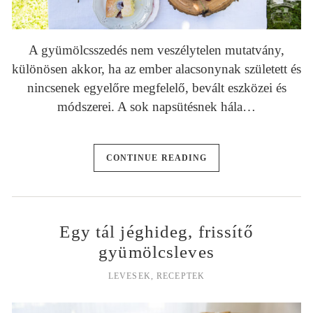
A gyümölcsszedés nem veszélytelen mutatvány,
különösen akkor, ha az ember alacsonynak született és
nincsenek egyelőre megfelelő, bevált eszközei és
módszerei. A sok napsütésnek hála…
CONTINUE READING
Egy tál jéghideg, frissítő
gyümölcsleves
LEVESEK
,
RECEPTEK