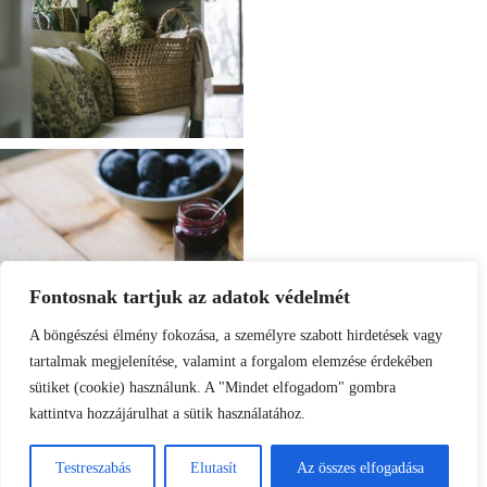
Fontosnak tartjuk az adatok védelmét
A böngészési élmény fokozása, a személyre szabott hirdetések vagy
tartalmak megjelenítése, valamint a forgalom elemzése érdekében
sütiket (cookie) használunk. A "Mindet elfogadom" gombra
kattintva hozzájárulhat a sütik használatához.
Load More
Follow on Instagram
Testreszabás
Elutasít
Az összes elfogadása
© 2025 EMLÉKEK ÍZE / NEUBAUER JUDIT ALL RIGHTS RESERVED