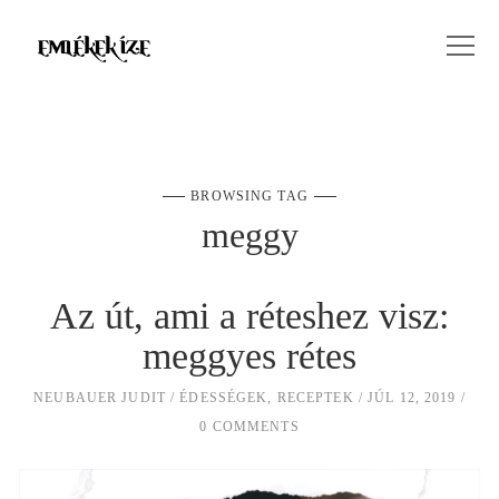
BROWSING TAG
meggy
Az út, ami a réteshez visz:
meggyes rétes
NEUBAUER JUDIT
ÉDESSÉGEK
,
RECEPTEK
JÚL 12, 2019
0 COMMENTS