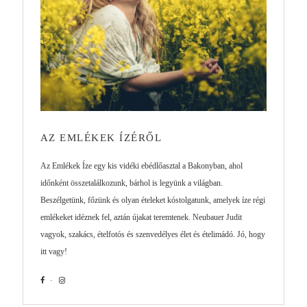
AZ EMLÉKEK ÍZÉRŐL
Az Emlékek Íze egy kis vidéki ebédlőasztal a Bakonyban, ahol
időnként összetalálkozunk, bárhol is legyünk a világban.
Beszélgetünk, főzünk és olyan ételeket kóstolgatunk, amelyek íze régi
emlékeket idéznek fel, aztán újakat teremtenek. Neubauer Judit
vagyok, szakács, ételfotós és szenvedélyes élet és ételimádó. Jó, hogy
itt vagy!