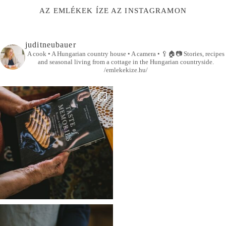
AZ EMLÉKEK ÍZE AZ INSTAGRAMON
juditneubauer
A cook • A Hungarian country house • A camera •
🥄🏠📷
Stories, recipes
and seasonal living from a cottage in the Hungarian countryside.
/emlekekize.hu/