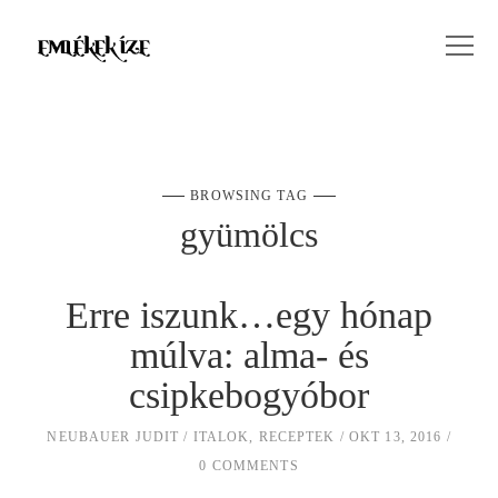
BROWSING TAG
gyümölcs
Erre iszunk…egy hónap
múlva: alma- és
csipkebogyóbor
NEUBAUER JUDIT
ITALOK
,
RECEPTEK
OKT 13, 2016
0 COMMENTS