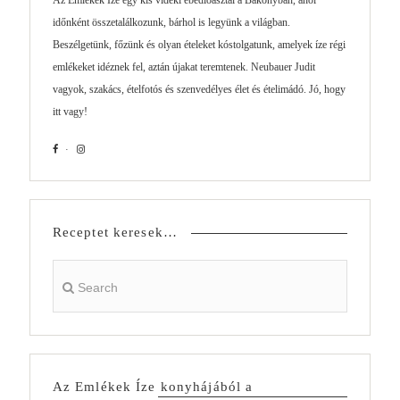
időnként összetalálkozunk, bárhol is legyünk a világban.
Beszélgetünk, főzünk és olyan ételeket kóstolgatunk, amelyek íze régi
emlékeket idéznek fel, aztán újakat teremtenek. Neubauer Judit
vagyok, szakács, ételfotós és szenvedélyes élet és ételimádó. Jó, hogy
itt vagy!
Receptet keresek…
Az Emlékek Íze konyhájából a