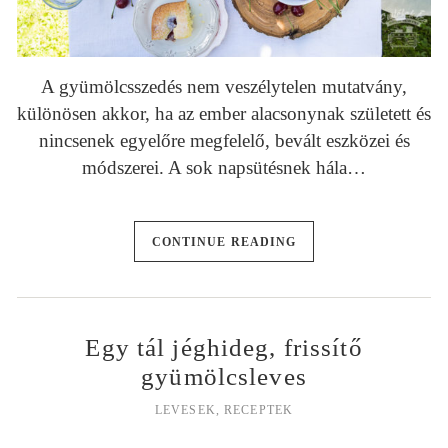
A gyümölcsszedés nem veszélytelen mutatvány,
különösen akkor, ha az ember alacsonynak született és
nincsenek egyelőre megfelelő, bevált eszközei és
módszerei. A sok napsütésnek hála…
CONTINUE READING
Egy tál jéghideg, frissítő
gyümölcsleves
LEVESEK
,
RECEPTEK