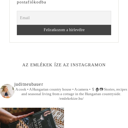
postafiókodba
AZ EMLÉKEK ÍZE AZ INSTAGRAMON
juditneubauer
A cook • A Hungarian country house • A camera •
🥄🏠📷
Stories, recipes
and seasonal living from a cottage in the Hungarian countryside.
/emlekekize.hu/