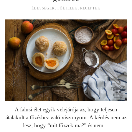
ÉDESSÉGEK
,
FŐÉTELEK
,
RECEPTEK
A falusi élet egyik velejárója az, hogy teljesen
átalakult a főzéshez való viszonyom. A kérdés nem az
lesz, hogy “mit főzzek ma?” és nem…