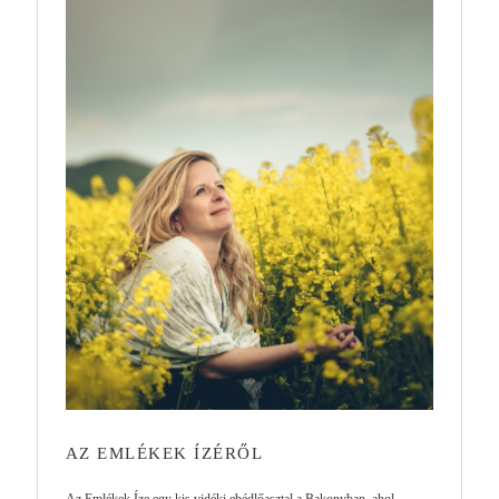
AZ EMLÉKEK ÍZÉRŐL
Az Emlékek Íze egy kis vidéki ebédlőasztal a Bakonyban, ahol