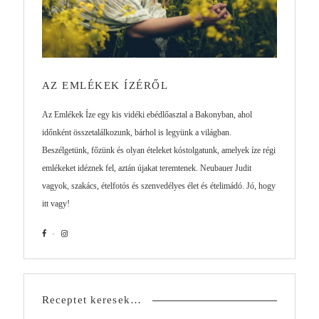
AZ EMLÉKEK ÍZÉRŐL
Az Emlékek Íze egy kis vidéki ebédlőasztal a Bakonyban, ahol
időnként összetalálkozunk, bárhol is legyünk a világban.
Beszélgetünk, főzünk és olyan ételeket kóstolgatunk, amelyek íze régi
emlékeket idéznek fel, aztán újakat teremtenek. Neubauer Judit
vagyok, szakács, ételfotós és szenvedélyes élet és ételimádó. Jó, hogy
itt vagy!
Receptet keresek…