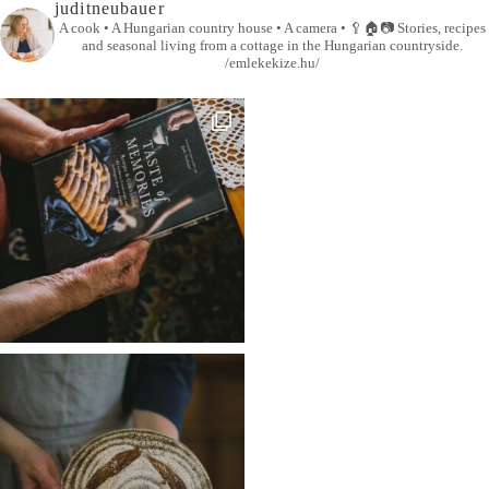
juditneubauer
A cook • A Hungarian country house • A camera •
🥄🏠📷
Stories, recipes
and seasonal living from a cottage in the Hungarian countryside.
/emlekekize.hu/