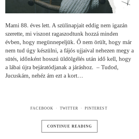
Mami 88. éves lett. A szülinapjait eddig nem igazán
szerette, mi viszont ragaszodtunk hozzá minden
évben, hogy megünnepeljük. Ő nem örült, hogy már
nem tud úgy készülni, a fájós ujjaival nehezen megy a
sütés, időnként hosszú üldölgélés után idő kell, hogy
a lábai újra bejáratódjanak a járáshoz. – Tudod,
Jucuskám, nehéz ám ezt a kort…
FACEBOOK
TWITTER
PINTEREST
CONTINUE READING