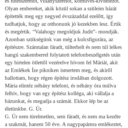
és fűtésszerelőt, villanyszerelőt, kőműves-kivitelezőt.
Olyan embereket, akik közül sokan a szüleim házát
építették meg egy negyed évszázaddal ezelőtt, így
tudhatjuk, hogy az otthonunk jó kezekben lesz. Értik
és megértik. “Valahogy megoldjuk Judit”- mondják.
Azonban szükségünk van még a kulcsfigurára, az
építészre. Számtalan fáradt, túlterhelt és nem túl lelkes
hangú szakemberrel folytatott telefonbeszélgetés után
egy hirtelen ötlettől vezérelve hívom fel Máriát, akit
az Emlékek Íze pikniken ismertem meg, és akiről
hallottam, hogy régen építész irodában dolgozott.
Mária elintéz néhány telefont, és néhány óra múlva
felhív, hogy van egy építész kolléga, aki vállalja a
házunkat, és megadja a számát. Ekkor lép be az
életünkbe. G. Úr.
G. Úr nem türelmetlen, sem fáradt, és nem ma kezdte
a szakmát, hanem 50 éve. A nagypapámra emlékeztet,