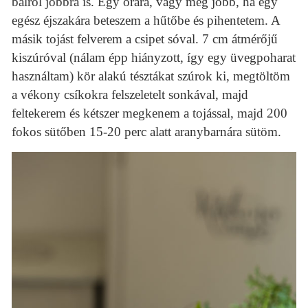
balról jobbra is. Egy órára, vagy még jobb, ha egy
egész éjszakára beteszem a hűtőbe és pihentetem. A
másik tojást felverem a csipet sóval. 7 cm átmérőjű
kiszúróval (nálam épp hiányzott, így egy üvegpoharat
használtam) kör alakú tésztákat szúrok ki, megtöltöm
a vékony csíkokra felszeletelt sonkával, majd
feltekerem és kétszer megkenem a tojással, majd 200
fokos sütőben 15-20 perc alatt aranybarnára sütöm.