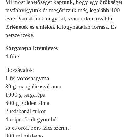
Mi most lehetőséget kaptunk, hogy egy örökséget
továbbvigyünk és megőrizzük még legalább 100
évre. Van akinek négy fal, számunkra további
történetek és emlékek kifogyhatatlan forrása. És
persze ízeké.
Sárgarépa krémleves
4 főre
Hozzávalók:
1 fej vöröshagyma
80 g mangalicaszalonna
1000 g sárgarépa
600 g golden alma
2 teáskanál cukor
4 csipet őrölt gyömbér
só és őrölt bors ízlés szerint
800 ml húsleves