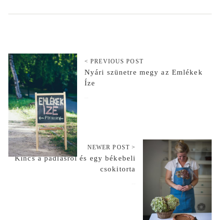
< PREVIOUS POST
Nyári szünetre megy az Emlékek
Íze
2017-06-22
NEWER POST >
Kincs a padlásról és egy békebeli
csokitorta
2017-10-19