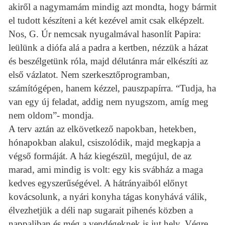
akiről a nagymamám mindig azt mondta, hogy bármit
el tudott készíteni a két kezével amit csak elképzelt.
Nos, G. Úr nemcsak nyugalmával hasonlít Papira:
leülünk a diófa alá a padra a kertben, nézzük a házat
és beszélgetünk róla, majd délutánra már elkészíti az
első vázlatot. Nem szerkesztőprogramban,
számítógépen, hanem kézzel, pauszpapírra. “Tudja, ha
van egy új feladat, addig nem nyugszom, amíg meg
nem oldom”- mondja.
A terv aztán az elkövetkező napokban, hetekben,
hónapokban alakul, csiszolódik, majd megkapja a
végső formáját. A ház kiegészül, megújul, de az
marad, ami mindig is volt: egy kis svábház a maga
kedves egyszerűségével. A hátrányaiból előnyt
kovácsolunk, a nyári konyha tágas konyhává válik,
élvezhetjük a déli nap sugarait pihenés közben a
nappaliban és még a vendégeknek is jut hely. Végre