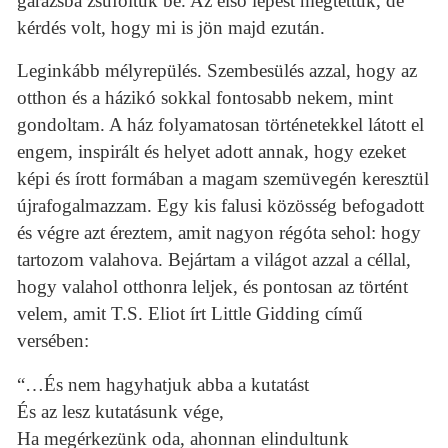
garázsba zsúfoltuk be. Az első lépést megtettük, de
kérdés volt, hogy mi is jön majd ezután.
Leginkább mélyrepülés. Szembesülés azzal, hogy az
otthon és a házikó sokkal fontosabb nekem, mint
gondoltam. A ház folyamatosan történetekkel látott el
engem, inspirált és helyet adott annak, hogy ezeket
képi és írott formában a magam szemüvegén keresztül
újrafogalmazzam. Egy kis falusi közösség befogadott
és végre azt éreztem, amit nagyon régóta sehol: hogy
tartozom valahova. Bejártam a világot azzal a céllal,
hogy valahol otthonra leljek, és pontosan az történt
velem, amit T.S. Eliot írt Little Gidding című
versében:
“…És nem hagyhatjuk abba a kutatást
És az lesz kutatásunk vége,
Ha megérkezünk oda, ahonnan elindultunk