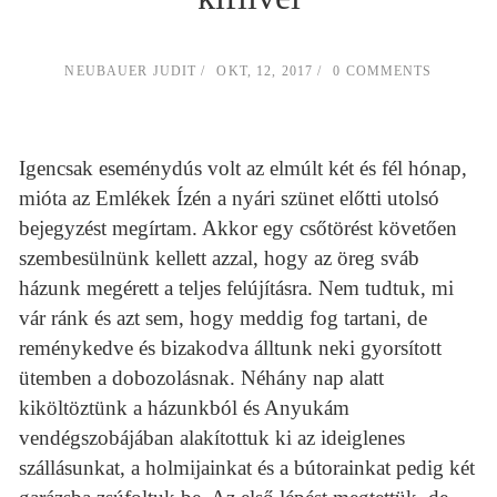
NEUBAUER JUDIT
OKT, 12, 2017
0 COMMENTS
Igencsak eseménydús volt az elmúlt két és fél hónap,
mióta az Emlékek Ízén a nyári szünet előtti utolsó
bejegyzést megírtam. Akkor egy csőtörést követően
szembesülnünk kellett azzal, hogy az öreg sváb
házunk megérett a teljes felújításra. Nem tudtuk, mi
vár ránk és azt sem, hogy meddig fog tartani, de
reménykedve és bizakodva álltunk neki gyorsított
ütemben a dobozolásnak. Néhány nap alatt
kiköltöztünk a házunkból és Anyukám
vendégszobájában alakítottuk ki az ideiglenes
szállásunkat, a holmijainkat és a bútorainkat pedig két