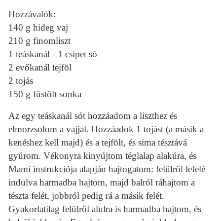
Hozzávalók:
140 g hideg vaj
210 g finomliszt
1 teáskanál +1 csipet só
2 evőkanál tejföl
2 tojás
150 g füstölt sonka
Az egy teáskanál sót hozzáadom a liszthez és
elmorzsolom a vajjal. Hozzáadok 1 tojást (a másik a
kenéshez kell majd) és a tejfölt, és sima tésztává
gyúrom. Vékonyra kinyújtom téglalap alakúra, és
Mami instrukciója alapján hajtogatom: felülről lefelé
indulva harmadba hajtom, majd balról ráhajtom a
tészta felét, jobbról pedig rá a másik felét.
Gyakorlatilag felülről alulra is harmadba hajtom, és