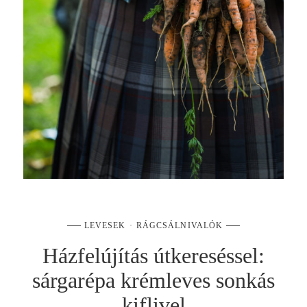
LEVESEK
RÁGCSÁLNIVALÓK
Házfelújítás útkereséssel:
sárgarépa krémleves sonkás
kiflivel