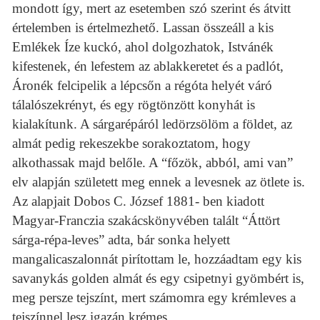
mondott így, mert az esetemben szó szerint és átvitt
értelemben is értelmezhető. Lassan összeáll a kis
Emlékek Íze kuckó, ahol dolgozhatok, Istvánék
kifestenek, én lefestem az ablakkeretet és a padlót,
Áronék felcipelik a lépcsőn a régóta helyét váró
tálalószekrényt, és egy rögtönzött konyhát is
kialakítunk. A sárgarépáról ledörzsölöm a földet, az
almát pedig rekeszekbe sorakoztatom, hogy
alkothassak majd belőle. A “főzök, abból, ami van”
elv alapján született meg ennek a levesnek az ötlete is.
Az alapjait Dobos C. József 1881- ben kiadott
Magyar-Franczia szakácskönyvében talált “Áttört
sárga-répa-leves” adta, bár sonka helyett
mangalicaszalonnát pirítottam le, hozzáadtam egy kis
savanykás golden almát és egy csipetnyi gyömbért is,
meg persze tejszínt, mert számomra egy krémleves a
tejszínnel lesz igazán krémes.