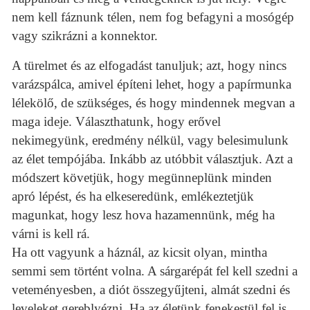
nem kell fáznunk télen, nem fog befagyni a mosógép
vagy szikrázni a konnektor.
A türelmet és az elfogadást tanuljuk; azt, hogy nincs
varázspálca, amivel építeni lehet, hogy a papírmunka
lélekölő, de szükséges, és hogy mindennek megvan a
maga ideje. Választhatunk, hogy erővel
nekimegyünk, eredmény nélkül, vagy belesimulunk
az élet tempójába. Inkább az utóbbit választjuk. Azt a
módszert követjük, hogy megünneplünk minden
apró lépést, és ha elkeseredünk, emlékeztetjük
magunkat, hogy lesz hova hazamennünk, még ha
várni is kell rá.
Ha ott vagyunk a háznál, az kicsit olyan, mintha
semmi sem történt volna. A sárgarépát fel kell szedni a
veteményesben, a diót összegyűjteni, almát szedni és
leveleket gereblyézni. Ha az életünk fenekestül fel is