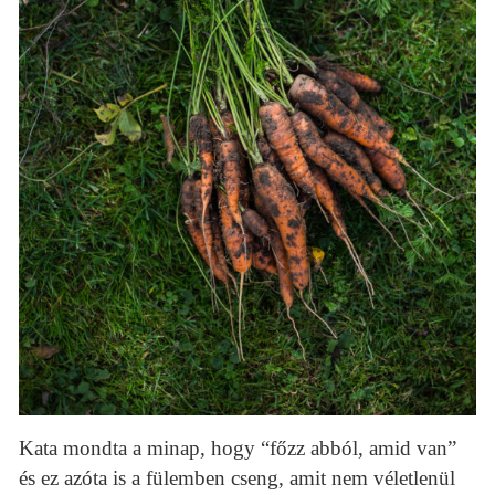
Kata mondta a minap, hogy “főzz abból, amid van”
és ez azóta is a fülemben cseng, amit nem véletlenül