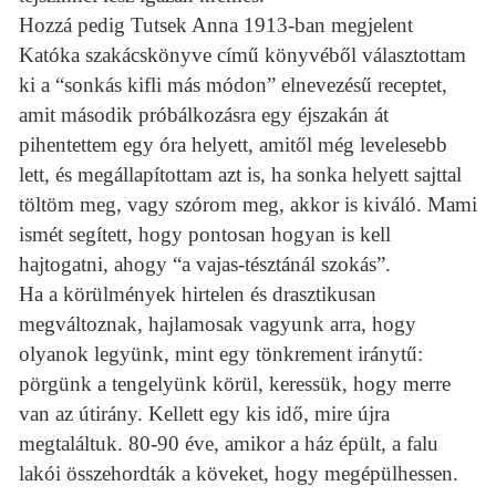
Hozzá pedig Tutsek Anna 1913-ban megjelent
Katóka szakácskönyve című könyvéből választottam
ki a “sonkás kifli más módon” elnevezésű receptet,
amit második próbálkozásra egy éjszakán át
pihentettem egy óra helyett, amitől még levelesebb
lett, és megállapítottam azt is, ha sonka helyett sajttal
töltöm meg, vagy szórom meg, akkor is kiváló. Mami
ismét segített, hogy pontosan hogyan is kell
hajtogatni, ahogy “a vajas-tésztánál szokás”.
Ha a körülmények hirtelen és drasztikusan
megváltoznak, hajlamosak vagyunk arra, hogy
olyanok legyünk, mint egy tönkrement iránytű:
pörgünk a tengelyünk körül, keressük, hogy merre
van az útirány. Kellett egy kis idő, mire újra
megtaláltuk. 80-90 éve, amikor a ház épült, a falu
lakói összehordták a köveket, hogy megépülhessen.