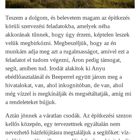
Teszem a dolgom, és belevetem magam az építkezés
körüli szervezési feladatokba, amelyek néha
akkorának tűnnek, hogy úgy érzem, képtelen leszek
velük megbirkózni. Megbeszéljük, hogy az én
munkám adja meg azt a rugalmasságot, amivel ezt a
feladatot el tudom végezni, Áron pedig támogat,
segít, amiben tud. Irodát alakítok ki Anyu
ebédlőasztalánál és Beeperrel együtt járom meg a
hivatalokat, van, ahol inkognitóban, de van, ahol
még vízzel is megkínálják és megsétáltatják, amíg mi
a rendeleteket bújjuk.
Aztán jönnek a váratlan csodák. Az építkezési szezon
kellős közepén, egy tervezettnek egyáltalán nem
nevezhető házfelújításra megtaláljuk a segítőket: víz-