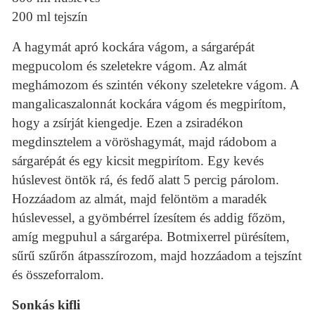
200 ml tejszín
A hagymát apró kockára vágom, a sárgarépát
megpucolom és szeletekre vágom. Az almát
meghámozom és szintén vékony szeletekre vágom. A
mangalicaszalonnát kockára vágom és megpirítom,
hogy a zsírját kiengedje. Ezen a zsiradékon
megdinsztelem a vöröshagymát, majd rádobom a
sárgarépát és egy kicsit megpirítom. Egy kevés
húslevest öntök rá, és fedő alatt 5 percig párolom.
Hozzáadom az almát, majd felöntöm a maradék
húslevessel, a gyömbérrel ízesítem és addig főzöm,
amíg megpuhul a sárgarépa. Botmixerrel pürésítem,
sűrű szűrőn átpasszírozom, majd hozzáadom a tejszínt
és összeforralom.
Sonkás kifli