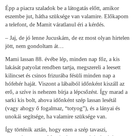
Épp a piacra szaladok be a látogatás előtt, amikor
eszembe jut, hátha szüksége van valamire. Előkapom
a telefont, de Mamit váratlanul éri a kérdés.
– Jaj, de jó lenne Jucuskám, de ez most olyan hirtelen
jött, nem gondoltam át…
Mami lassan 88. évébe lép, minden nap főz, a kis
lakását patyolat rendben tartja, megszereli a leesett
kilincset és csinos frizurába fésüli minden nap a
hófehér haját. Viszont a lábaiból időnként kiszáll az
erő, a szíve is nehezen bírja a lépcsőzést. Így marad a
sarki kis bolt, ahova időnként szép lassan lesétál
(vagy ahogy ő fogalmaz, “totyog”), és a lányai és
unokái segítsége, ha valamire szüksége van.
Így történik aztán, hogy ezen a szép tavaszi,