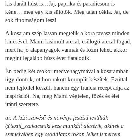
kis darált húst is…Jaj, paprika és paradicsom is
kéne… meg egy kis sütőtök. Meg talán cékla. Jaj, de
sok finomságom lesz!
A kosaram szép lassan megtelik a kora tavasz minden
kincsével. Mami kisimult arccal, csillogó arccal fogad,
mert ha jó alapanyagok vannak és főzni lehet, akkor
megint legalább húsz évet fiatalodik.
Én pedig két csokor medvehagymával a kosaramban
úgy döntök, otthon rakott krumplit készítek. Ezúttal
nem tejföllel készül, hanem egy francia recept adja az
inspirációt. Na, meg Mami végtelen, főzés és élet
iránti szeretete.
ui: A kézi szövésű és növényi festésű textíliák
@textil_szakacsniki keze munkáit dícsérik, akinek a
személyében egy csodálatos rokon lelket ismertem