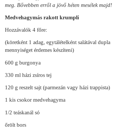
meg. Bővebben erről a jövő héten mesélek majd!
Medvehagymás rakott krumpli
Hozzávalók 4 főre:
(köretként 1 adag, egytálételként salátával dupla
mennyiséget érdemes készíteni)
600 g burgonya
330 ml házi zsíros tej
120 g reszelt sajt (parmezán vagy házi trappista)
1 kis csokor medvehagyma
1/2 teáskanál só
őrölt bors