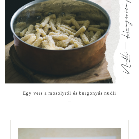
Egy vers a mosolyról és burgonyás nudli
2019-08-29