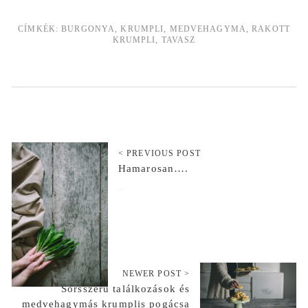
CÍMKÉK:
BURGONYA
,
KRUMPLI
,
MEDVEHAGYMA
,
RAKOTT
KRUMPLI
,
TAVASZ
< PREVIOUS POST
Hamarosan….
2019-02-08
NEWER POST >
Sorsszerű találkozások és
medvehagymás krumplis pogácsa