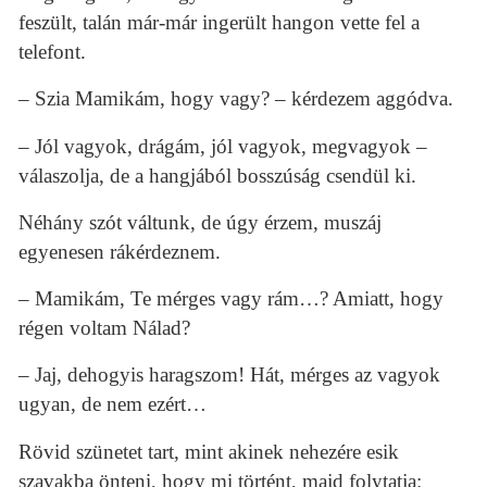
feszült, talán már-már ingerült hangon vette fel a
telefont.
– Szia Mamikám, hogy vagy? – kérdezem aggódva.
– Jól vagyok, drágám, jól vagyok, megvagyok –
válaszolja, de a hangjából bosszúság csendül ki.
Néhány szót váltunk, de úgy érzem, muszáj
egyenesen rákérdeznem.
– Mamikám, Te mérges vagy rám…? Amiatt, hogy
régen voltam Nálad?
– Jaj, dehogyis haragszom! Hát, mérges az vagyok
ugyan, de nem ezért…
Rövid szünetet tart, mint akinek nehezére esik
szavakba önteni, hogy mi történt, majd folytatja: