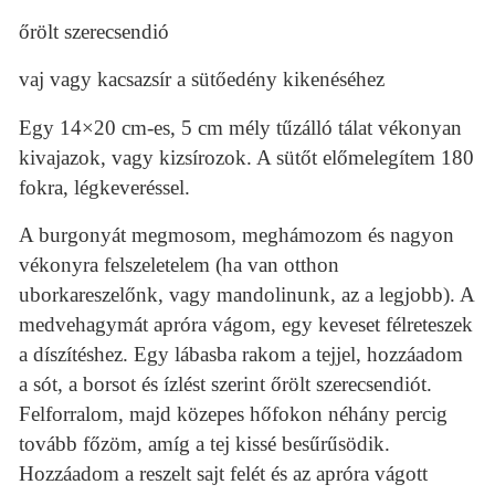
őrölt szerecsendió
vaj vagy kacsazsír a sütőedény kikenéséhez
Egy 14×20 cm-es, 5 cm mély tűzálló tálat vékonyan
kivajazok, vagy kizsírozok. A sütőt előmelegítem 180
fokra, légkeveréssel.
A burgonyát megmosom, meghámozom és nagyon
vékonyra felszeletelem (ha van otthon
uborkareszelőnk, vagy mandolinunk, az a legjobb). A
medvehagymát apróra vágom, egy keveset félreteszek
a díszítéshez. Egy lábasba rakom a tejjel, hozzáadom
a sót, a borsot és ízlést szerint őrölt szerecsendiót.
Felforralom, majd közepes hőfokon néhány percig
tovább főzöm, amíg a tej kissé besűrűsödik.
Hozzáadom a reszelt sajt felét és az apróra vágott