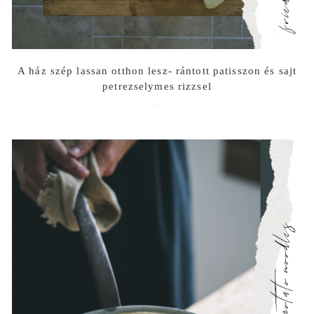
A ház szép lassan otthon lesz- rántott patisszon és sajt
petrezselymes rizzsel
2019-09-21