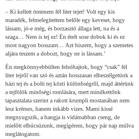
– Ki kellett öntenem fél liter tejet! Volt egy kis
maradék, felmelegítettem belőle egy keveset, hogy
lássam, jó-e még, és borzasztó állaga lett, na és a
szaga… Nem is tej ez! Én ételt sose dobok ki és ez
most nagyon bosszant… Azt hiszem, hogy a szemetes
aljára teszem a dobozt, hogy ne is lássam.’
Én megkönnyebbülten felsóhajtok, hogy “csak” fél
liter tejről van szó és aztán hosszasan elbeszélgetünk a
házi tej és a bolti tej közti különbségről, majd áttérünk
a tejfölök minőségi romlására, mert mindkettőnk
tapasztalata szerint a rakott krumpli mostanában nem
lesz krémes, hanem inkább vizes. Mami kissé
megnyugszik, a hangja is vidámabban cseng, de
mielőtt elbúcsúzunk, megígérem, hogy pár nap múlva
meglátogatom.