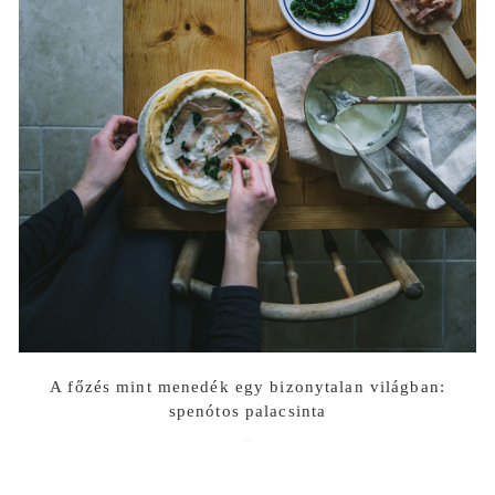
A főzés mint menedék egy bizonytalan világban:
spenótos palacsinta
2020-03-18