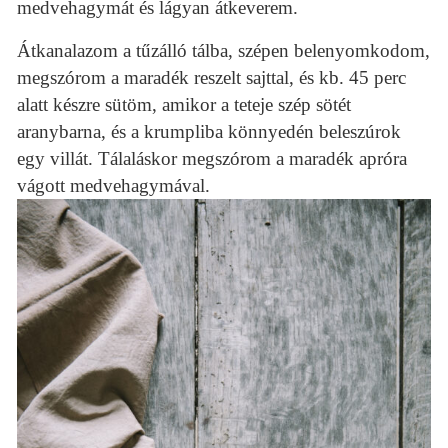
medvehagymát és lágyan átkeverem.
Átkanalazom a tűzálló tálba, szépen belenyomkodom,
megszórom a maradék reszelt sajttal, és kb. 45 perc
alatt készre sütöm, amikor a teteje szép sötét
aranybarna, és a krumpliba könnyedén beleszúrok
egy villát.
Tálaláskor megszórom a maradék apróra
vágott medvehagymával.