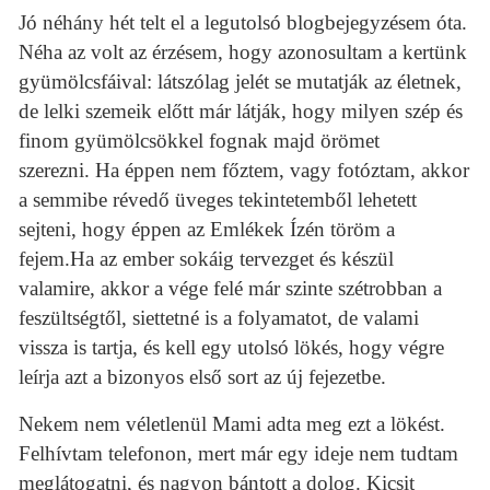
Jó néhány hét telt el a legutolsó blogbejegyzésem óta.
Néha az volt az érzésem, hogy azonosultam a kertünk
gyümölcsfáival: látszólag jelét se mutatják az életnek,
de lelki szemeik előtt
már látják, hogy milyen szép és
finom gyümölcsökkel fognak majd örömet
szerezni.
Ha éppen nem főztem, vagy fotóztam, akkor
a semmibe révedő üveges tekintetemből lehetett
sejteni, hogy éppen az Emlékek Ízén töröm a
fejem.Ha az ember sokáig tervezget és készül
valamire, akkor a vége felé már szinte szétrobban a
feszültségtől, siettetné is a folyamatot, de valami
vissza is tartja, és kell egy utolsó lökés, hogy végre
leírja azt a bizonyos első sort az új fejezetbe.
Nekem nem véletlenül Mami adta meg ezt a lökést.
Felhívtam telefonon, mert már egy ideje nem tudtam
meglátogatni, és nagyon bántott a dolog. Kicsit