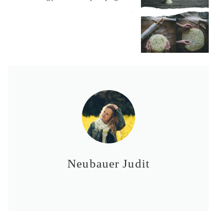
2019-03-22
Neubauer Judit