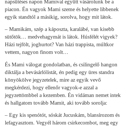
napsütéses napon Mamival együtt vásárolunk be a
piacon. Én vagyok Mami szeme és helyette libbenek
egyik standtól a másikig, sorolva, hogy mit látok.
– Mamikám, szép a káposzta, karalábé, van kisebb
sütőtök… medvehagymát is látok. Húsfélét vigyek?
Házi tejfölt, joghurtot? Van házi trappista, múltkor
vettem, nagyon finom volt…
És Mami válogat gondolatban, és csilingelő hangon
diktálja a bevásárlólistát, én pedig egy üres standra
könyökölve jegyzetelek, mire az egyik vevő
megkérdezi, hogy ellenőr vagyok-e azzal a
jegyzettömbbel a kezemben. Én vidáman nemet intek
és hallgatom tovább Mamit, aki tovább sorolja:
– Egy kis spenótót, sóskát Jucuskám, blansírozom és
lefagyasztom. Vegyél három csirkecombot, meg egy