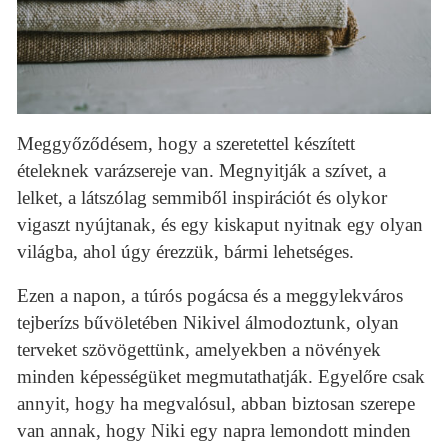
Meggyőződésem, hogy a szeretettel készített
ételeknek varázsereje van. Megnyitják a szívet, a
lelket, a látszólag semmiből inspirációt és olykor
vigaszt nyújtanak, és egy kiskaput nyitnak egy olyan
világba, ahol úgy érezzük, bármi lehetséges.
Ezen a napon, a túrós pogácsa és a meggylekváros
tejberízs bűvöletében Nikivel álmodoztunk, olyan
terveket szövögettünk, amelyekben a növények
minden képességüket megmutathatják. Egyelőre csak
annyit, hogy ha megvalósul, abban biztosan szerepe
van annak, hogy Niki egy napra lemondott minden