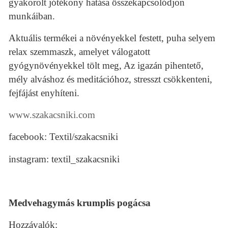
gyakorolt jótékony hatása összekapcsolódjon
munkáiban.
Aktuális termékei a növényekkel festett, puha selyem
relax szemmaszk, amelyet válogatott
gyógynövényekkel tölt meg, Az igazán pihentető,
mély alváshoz és meditációhoz, stresszt csökkenteni,
fejfájást enyhíteni.
www.szakacsniki.com
facebook: Textil/szakacsniki
instagram: textil_szakacsniki
Medvehagymás krumplis pogácsa
Hozzávalók: