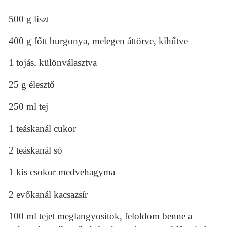
500 g liszt
400 g főtt burgonya, melegen áttörve, kihűtve
1 tojás, különválasztva
25 g élesztő
250 ml tej
1 teáskanál cukor
2 teáskanál só
1 kis csokor medvehagyma
2 evőkanál kacsazsír
100 ml tejet meglangyosítok, feloldom benne a