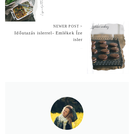
NEWER POST >
Időutazás islerrel- Emlékek Íze
isler
2019-03-29