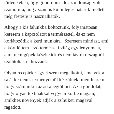
történetében, úgy gondolom- de az újdonság volt
számomra, hogy számos különleges hatásuk mellett
még festésre is használhatók.
Ahogy a kis falunkba költöztünk, folyamatosan
keresem a kapcsolatot a természettel, és ez nem
korlátozódik a kerti munkára.
Szeretem mindazt, ami
a körülöttem levő természeti világ egy lenyomata,
amit nem gépek készítettek és nem távoli országból
szállítottak el hozzánk.
Olyan recepteket igyekszem megalkotni, amelyek a
saját kertjeink terményeiből készülnek, mert hiszem,
hogy számunkra az ad a legtöbbet. Az a gondolat,
hogy olyan textíliákkal vegyem körbe magam,
amikhez növények adják a színüket, magával
ragadott.