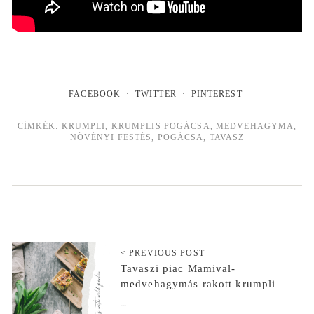
FACEBOOK
TWITTER
PINTEREST
CÍMKÉK:
KRUMPLI
,
KRUMPLIS POGÁCSA
,
MEDVEHAGYMA
,
NÖVÉNYI FESTÉS
,
POGÁCSA
,
TAVASZ
< PREVIOUS POST
Tavaszi piac Mamival-
medvehagymás rakott krumpli
2019-03-14