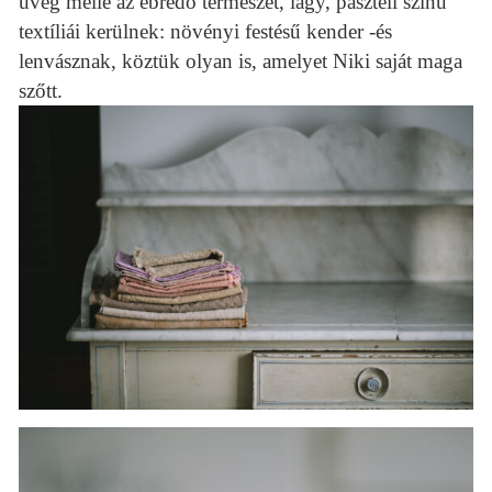
üveg mellé az ébredő természet, lágy, pasztell színű
textíliái kerülnek: növényi festésű kender -és
lenvásznak, köztük olyan is, amelyet Niki saját maga
szőtt.