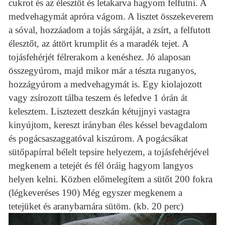
cukrot és az élesztőt és letakarva hagyom felfutni. A
medvehagymát apróra vágom. A lisztet összekeverem
a sóval, hozzáadom a tojás sárgáját, a zsírt, a felfutott
élesztőt, az áttört krumplit és a maradék tejet. A
tojásfehérjét félrerakom a kenéshez. Jó alaposan
összegyúrom, majd mikor már a tészta ruganyos,
hozzágyúrom a medvehagymát is. Egy kiolajozott
vagy zsírozott tálba teszem és lefedve 1 órán át
kelesztem. Lisztezett deszkán kétujjnyi vastagra
kinyújtom, kereszt irányban éles késsel bevagdalom
és pogácsaszaggatóval kiszúrom. A pogácsákat
sütőpapírral bélelt tepsire helyezem, a tojásfehérjével
megkenem a tetejét és fél óráig hagyom langyos
helyen kelni. Közben előmelegítem a sütőt 200 fokra
(légkeveréses 190) Még egyszer megkenem a
tetejüket és aranybarnára sütöm. (kb. 20 perc)