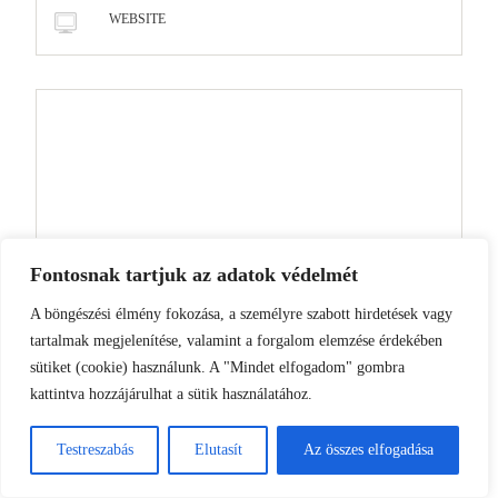
WEBSITE
Fontosnak tartjuk az adatok védelmét
A böngészési élmény fokozása, a személyre szabott hirdetések vagy
tartalmak megjelenítése, valamint a forgalom elemzése érdekében
A nevem, e-mail címem, és weboldalcímem
sütiket (cookie) használunk. A "Mindet elfogadom" gombra
mentése a böngészőben a következő
kattintva hozzájárulhat a sütik használatához.
hozzászólásomhoz.
Testreszabás
Elutasít
Az összes elfogadása