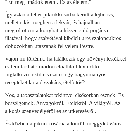
“Én meg imádok etetni. Ez az életem.”
Így aztán a fehér piknikkosárba került a tejberizs,
mellette kis üvegben a lekvár, és hajnalban
megtöltöttem a konyhát a frissen sülő pogácsa
illatával, hogy szalvétával kibélelt üres szaloncukros
dobozokban utazzanak fel velem Pestre.
Vajon mi történik, ha találkozik egy növényi festékkel
és fenntartható módon előállított textilekkel
foglalkozó textiltervező és egy hagyományos
recepteket kutató szakács, ételfotós?
Nos, a tapasztalatokat tekintve, elsősorban esznek. És
beszélgetnek. Anyagokról. Ételekről. A világról. Az
alkotás szenvedélyéről és az útkeresésről.
És közben a piknikkosárba a kiürült meggylekváros