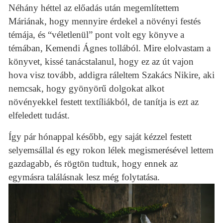
Néhány héttel az előadás után megemlítettem
Máriának, hogy mennyire érdekel a növényi festés
témája, és “véletlenül” pont volt egy könyve a
témában, Kemendi Ágnes tollából. Mire elolvastam a
könyvet, kissé tanácstalanul, hogy ez az út vajon
hova visz tovább, addigra ráleltem Szakács Nikire, aki
nemcsak, hogy gyönyörű dolgokat alkot
növényekkel festett textíliákból, de tanítja is ezt az
elfeledett tudást.
Így pár hónappal később, egy saját kézzel festett
selyemsállal és egy rokon lélek megismerésével lettem
gazdagabb, és rögtön tudtuk, hogy ennek az
egymásra találásnak lesz még folytatása.