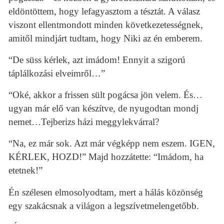
eldöntöttem, hogy lefagyasztom a tésztát. A válasz
viszont ellentmondott minden következetességnek,
amitől mindjárt tudtam, hogy Niki az én emberem.
“De süss kérlek, azt imádom! Ennyit a szigorú
táplálkozási elveimről…”
“Oké, akkor a frissen sült pogácsa jön velem. És…
ugyan már elő van készítve, de nyugodtan mondj
nemet…Tejberizs házi meggylekvárral?
“Na, ez már sok. Azt már végképp nem eszem. IGEN,
KÉRLEK, HOZD!” Majd hozzátette: “Imádom, ha
etetnek!”
Én szélesen elmosolyodtam, mert a hálás közönség
egy szakácsnak a világon a legszívetmelengetőbb.