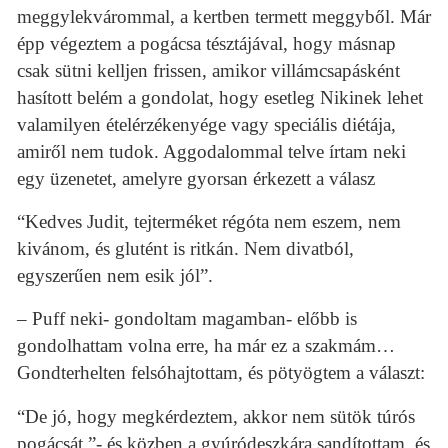
meggylekvárommal, a kertben termett meggyből. Már
épp végeztem a pogácsa tésztájával, hogy másnap
csak sütni kelljen frissen, amikor villámcsapásként
hasított belém a gondolat, hogy esetleg Nikinek lehet
valamilyen ételérzékenyége vagy speciális diétája,
amiről nem tudok. Aggodalommal telve írtam neki
egy üzenetet, amelyre gyorsan érkezett a válasz
“Kedves Judit, tejterméket régóta nem eszem, nem
kivánom, és glutént is ritkán. Nem divatból,
egyszerűen nem esik jól”.
– Puff neki- gondoltam magamban- előbb is
gondolhattam volna erre, ha már ez a szakmám…
Gondterhelten felsóhajtottam, és pötyögtem a választ:
“De jó, hogy megkérdeztem, akkor nem sütök túrós
pogácsát.”- és közben a gyúródeszkára sandítottam, és