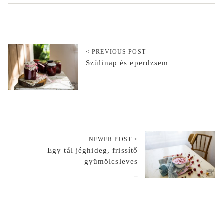
< PREVIOUS POST
Szülinap és eperdzsem
2016-06-09
NEWER POST >
Egy tál jéghideg, frissítő
gyümölcsleves
2016-06-23