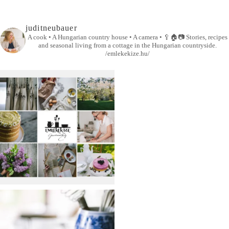
juditneubauer
A cook • A Hungarian country house • A camera •
🥄🏠📷
Stories, recipes
and seasonal living from a cottage in the Hungarian countryside.
/emlekekize.hu/