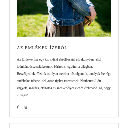
AZ EMLÉKEK ÍZÉRŐL
Az Emlékek Íze egy kis vidéki ebédlőasztal a Bakonyban, ahol
időnként összetalálkozunk, bárhol is legyünk a világban.
Beszélgetünk, főzünk és olyan ételeket kóstolgatunk, amelyek íze régi
emlékeket idéznek fel, aztán újakat teremtenek. Neubauer Judit
vagyok, szakács, ételfotós és szenvedélyes élet és ételimádó. Jó, hogy
itt vagy!