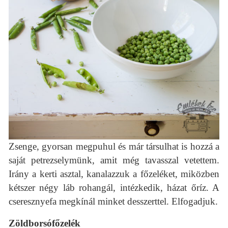
Zsenge, gyorsan megpuhul és már társulhat is hozzá a
saját petrezselymünk, amit még tavasszal vetettem.
Irány a kerti asztal, kanalazzuk a főzeléket, miközben
kétszer négy láb rohangál, intézkedik, házat őríz. A
cseresznyefa megkínál minket desszerttel. Elfogadjuk.
Zöldborsófőzelék