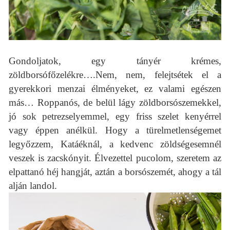
Gondoljatok, egy tányér krémes,
zöldborsófőzelékre….Nem, nem, felejtsétek el a
gyerekkori menzai élményeket, ez valami egészen
más… Roppanós, de belül lágy zöldborsószemekkel,
jó sok petrezselyemmel, egy friss szelet kenyérrel
vagy éppen anélkül. Hogy a türelmetlenségemet
legyőzzem, Katáéknál, a kedvenc zöldségesemnél
veszek is zacskónyit. Élvezettel pucolom, szeretem az
elpattanó héj hangját, aztán a borsószemét, ahogy a tál
alján landol.