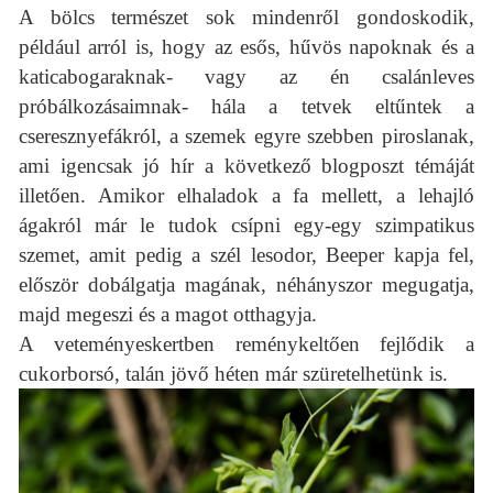
A bölcs természet sok mindenről gondoskodik,
például arról is, hogy az esős, hűvös napoknak és a
katicabogaraknak- vagy az én csalánleves
próbálkozásaimnak- hála a tetvek eltűntek a
cseresznyefákról, a szemek egyre szebben piroslanak,
ami igencsak jó hír a következő blogposzt témáját
illetően. Amikor elhaladok a fa mellett, a lehajló
ágakról már le tudok csípni egy-egy szimpatikus
szemet, amit pedig a szél lesodor, Beeper kapja fel,
először dobálgatja magának, néhányszor megugatja,
majd megeszi és a magot otthagyja.
A veteményeskertben reménykeltően fejlődik a
cukorborsó, talán jövő héten már szüretelhetünk is.