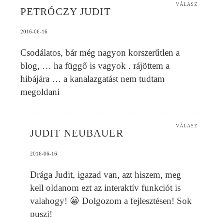
VÁLASZ
PETRÓCZY JUDIT
2016-06-16
Csodálatos, bár még nagyon korszerűtlen a
blog, … ha függő is vagyok . rájöttem a
hibájára … a kanalazgatást nem tudtam
megoldani
VÁLASZ
JUDIT NEUBAUER
2016-06-16
Drága Judit, igazad van, azt hiszem, meg
kell oldanom ezt az interaktív funkciót is
valahogy! 😀 Dolgozom a fejlesztésen! Sok
puszi!