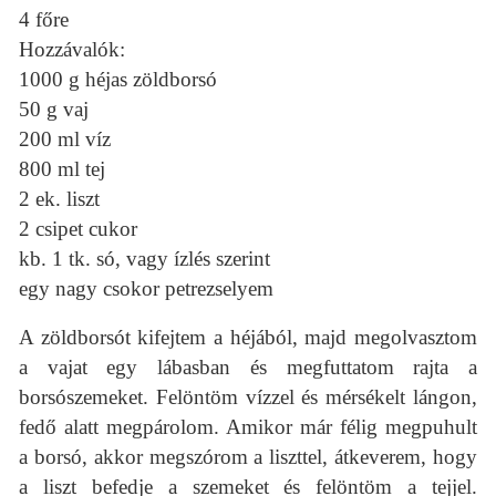
4 főre
Hozzávalók:
1000 g héjas zöldborsó
50 g vaj
200 ml víz
800 ml tej
2 ek. liszt
2 csipet cukor
kb. 1 tk. só, vagy ízlés szerint
egy nagy csokor petrezselyem
A zöldborsót kifejtem a héjából, majd megolvasztom
a vajat egy lábasban és megfuttatom rajta a
borsószemeket. Felöntöm vízzel és mérsékelt lángon,
fedő alatt megpárolom. Amikor már félig megpuhult
a borsó, akkor megszórom a liszttel, átkeverem, hogy
a liszt befedje a szemeket és felöntöm a tejjel.