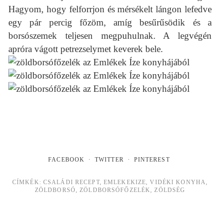
Hagyom, hogy felforrjon és mérsékelt lángon lefedve
egy pár percig főzöm, amíg besűrűsödik és a
borsószemek teljesen megpuhulnak. A legvégén
apróra vágott petrezselymet keverek bele.
FACEBOOK
TWITTER
PINTEREST
CÍMKÉK:
CSALÁDI RECEPT
,
EMLEKEKIZE
,
VIDÉKI KONYHA
,
ZÖLDBORSÓ
,
ZÖLDBORSÓFŐZELÉK
,
ZÖLDSÉG