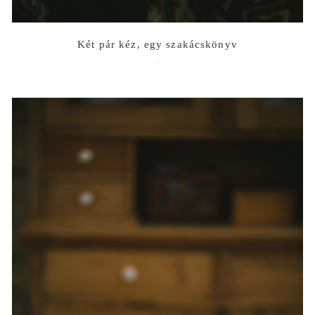
Két pár kéz, egy szakácskönyv
2023-07-21