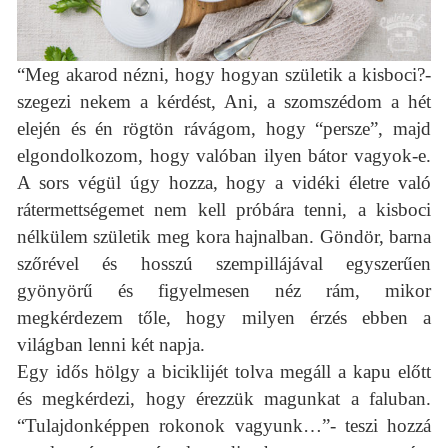
“Meg akarod nézni, hogy hogyan születik a kisboci?-
szegezi nekem a kérdést, Ani, a szomszédom a hét
elején és én rögtön rávágom, hogy “persze”, majd
elgondolkozom, hogy valóban ilyen bátor vagyok-e.
A sors végül úgy hozza, hogy a vidéki életre való
rátermettségemet nem kell próbára tenni, a kisboci
nélkülem születik meg kora hajnalban. Göndör, barna
szőrével és hosszú szempillájával egyszerűen
gyönyörű és figyelmesen néz rám, mikor
megkérdezem tőle, hogy milyen érzés ebben a
világban lenni két napja.
Egy idős hölgy a biciklijét tolva megáll a kapu előtt
és megkérdezi, hogy érezzük magunkat a faluban.
“Tulajdonképpen rokonok vagyunk…”- teszi hozzá