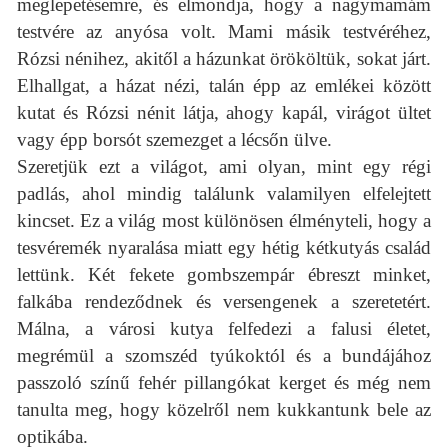
meglepetésemre, és elmondja, hogy a nagymamám
testvére az anyósa volt. Mami másik testvéréhez,
Rózsi nénihez, akitől a házunkat örököltük, sokat járt.
Elhallgat, a házat nézi, talán épp az emlékei között
kutat és Rózsi nénit látja, ahogy kapál, virágot ültet
vagy épp borsót szemezget a lécsőn ülve.
Szeretjük ezt a világot, ami olyan, mint egy régi
padlás, ahol mindig találunk valamilyen elfelejtett
kincset. Ez a világ most különösen élményteli, hogy a
tesvéremék nyaralása miatt egy hétig kétkutyás család
lettünk. Két fekete gombszempár ébreszt minket,
falkába rendeződnek és versengenek a szeretetért.
Málna, a városi kutya felfedezi a falusi életet,
megrémül a szomszéd tyúkoktól és a bundájához
passzoló színű fehér pillangókat kerget és még nem
tanulta meg, hogy közelről nem kukkantunk bele az
optikába.