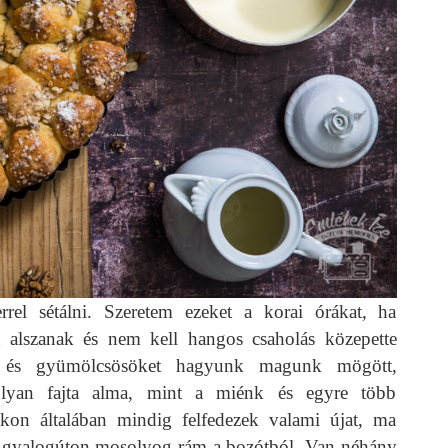
rel sétálni. Szeretem ezeket a korai órákat, ha
 alszanak és nem kell hangos csaholás közepette
et és gyümölcsösöket hagyunk magunk mögött,
olyan fajta alma, mint a miénk és egyre több
kon általában mindig felfedezek valami újat, ma
tő gyalogúton mosolyog rám a bozótból. Van néhány