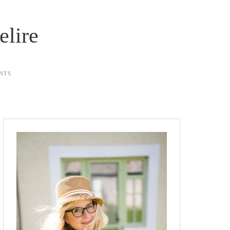
elire
NTS