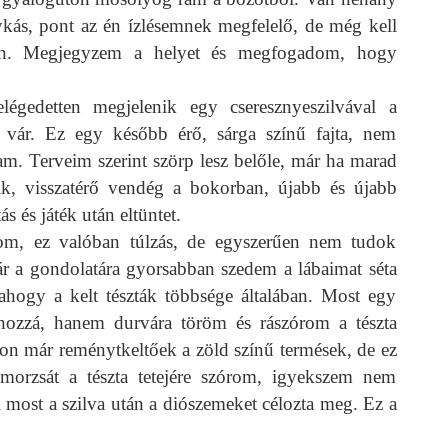
ykás, pont az én ízlésemnek megfelelő, de még kell
ssen. Megjegyzem a helyet és megfogadom, hogy
égedetten megjelenik egy cseresznyeszilvával a
e vár. Ez egy később érő, sárga színű fajta, nem
. Terveim szerint szörp lesz belőle, már ha marad
ik, visszatérő vendég a bokorban, újabb és újabb
 és játék után eltüntet.
lom, ez valóban túlzás, de egyszerűen nem tudok
ár a gondolatára gyorsabban szedem a lábaimat séta
hogy a kelt tészták többsége általában. Most egy
hozzá, hanem durvára töröm és rászórom a tészta
kon már reménytkeltőek a zöld színű termések, de ez
orzsát a tészta tetejére szórom, igyekszem nem
 most a szilva után a diószemeket célozta meg. Ez a