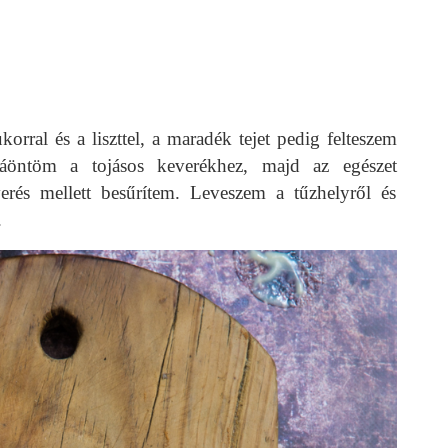
orral és a liszttel, a maradék tejet pedig felteszem
zzáöntöm a tojásos keverékhez, majd az egészet
erés mellett besűrítem. Leveszem a tűzhelyről és
.