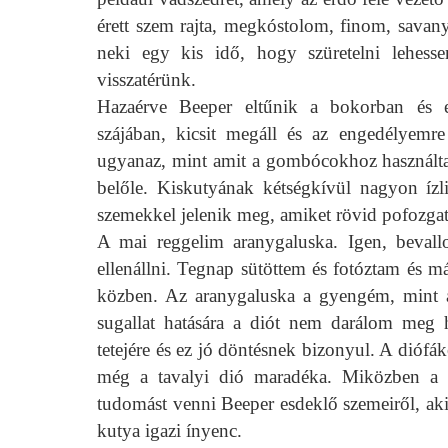
érett szem rajta, megkóstolom, finom, savan
neki egy kis idő, hogy szüretelni lehe
visszatérünk.
Hazaérve Beeper eltűnik a bokorban és el
szájában, kicsit megáll és az engedélyemr
ugyanaz, mint amit a gombócokhoz használtam
belőle. Kiskutyának kétségkívül nagyon ízl
szemekkel jelenik meg, amiket rövid pofozgatás
A mai reggelim aranygaluska. Igen, beval
ellenállni. Tegnap sütöttem és fotóztam és m
közben. Az aranygaluska a gyengém, mint a
sugallat hatására a diót nem darálom meg 
tetejére és ez jó döntésnek bizonyul. A diófá
még a tavalyi dió maradéka. Miközben a m
tudomást venni Beeper esdeklő szemeiről, aki
kutya igazi ínyenc.