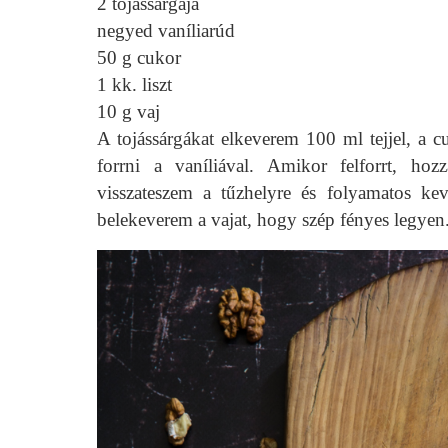
2 tojássárgája
negyed vaníliarúd
50 g cukor
1 kk. liszt
10 g vaj
A tojássárgákat elkeverem 100 ml tejjel, a cuk
forrni a vaníliával. Amikor felforrt, ho
visszateszem a tűzhelyre és folyamatos kev
belekeverem a vajat, hogy szép fényes legyen