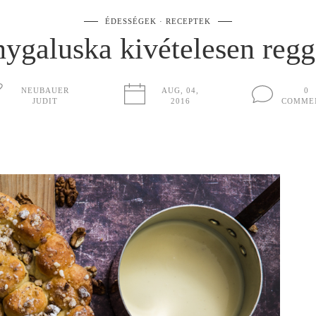
ÉDESSÉGEK
RECEPTEK
ygaluska kivételesen regg
NEUBAUER
AUG, 04,
0
JUDIT
2016
COMME