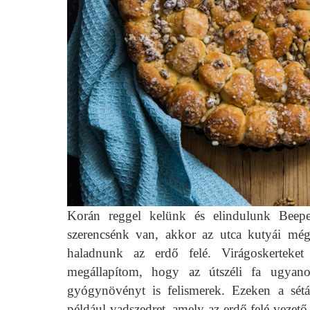
Korán reggel kelünk és elindulunk Beeper
szerencsénk van, akkor az utca kutyái még
haladnunk az erdő felé. Virágoskertek
megállapítom, hogy az útszéli fa ugyan
gyógynövényt is felismerek. Ezeken a sétá
például vadszedret, amely az erdő felé veze