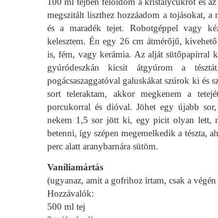
100 ml tejben feloldom a kristálycukrot és az
megszitált liszthez hozzáadom a tojásokat, a m
és a maradék tejet. Robotgéppel vagy kéz
kelesztem. Én egy 26 cm átmérőjű, kivehető a
is, fém, vagy kerámia. Az alját sütőpapírral 
gyúródeszkán kicsit átgyúrom a tészt
pogácsaszaggatóval galuskákat szúrok ki és 
sort teleraktam, akkor megkenem a tetejé
porcukorral és dióval. Jöhet egy újabb so
nekem 1,5 sor jött ki, egy picit olyan lett
betenni, így szépen megemelkedik a tészta, a
perc alatt aranybarnára sütöm.
Vaníliamártás
(ugyanaz, amit a gofrihoz írtam, csak a végén 
Hozzávalók:
500 ml tej