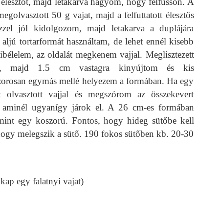
 élesztőt, majd letakarva hagyom, hogy felfusson. A
egolvasztott 50 g vajat, majd a felfuttatott élesztős
zel jól kidolgozom, majd letakarva a duplájára
ljú tortarformát használtam, de lehet ennél kisebb
kibélelem, az oldalát megkenem vajjal. Meglisztezett
át, majd 1.5 cm vastagra kinyújtom és kis
szorosan egymás mellé helyezem a formában. Ha egy
t olvasztott vajjal és megszórom az összekevert
r, aminél ugyanígy járok el. A 26 cm-es formában
, mint egy koszorú. Fontos, hogy hideg sütőbe kell
hogy melegszik a sütő. 190 fokos sütőben kb. 20-30
kap egy falatnyi vajat)