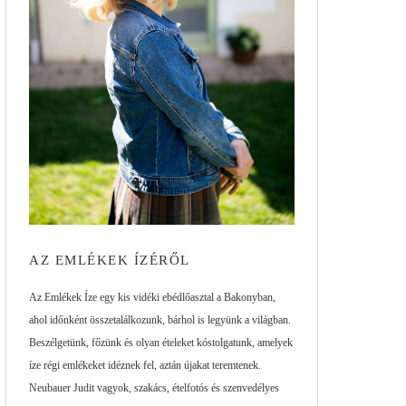
AZ EMLÉKEK ÍZÉRŐL
Az Emlékek Íze egy kis vidéki ebédlőasztal a Bakonyban,
ahol időnként összetalálkozunk, bárhol is legyünk a világban.
Beszélgetünk, főzünk és olyan ételeket kóstolgatunk, amelyek
íze régi emlékeket idéznek fel, aztán újakat teremtenek.
Neubauer Judit vagyok, szakács, ételfotós és szenvedélyes