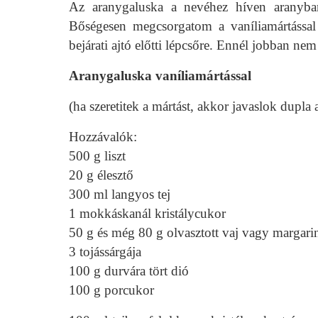
Az aranygaluska a nevéhez híven aranyba
Bőségesen megcsorgatom a vaníliamártással
bejárati ajtó előtti lépcsőre. Ennél jobban nem
Aranygaluska vaníliamártással
(ha szeretitek a mártást, akkor javaslok dupla
Hozzávalók:
500 g liszt
20 g élesztő
300 ml langyos tej
1 mokkáskanál kristálycukor
50 g és még 80 g olvasztott vaj vagy margari
3 tojássárgája
100 g durvára tört dió
100 g porcukor