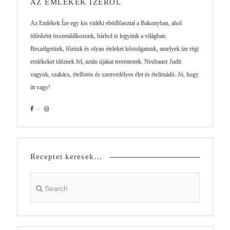
AZ EMLÉKEK ÍZÉRŐL
Az Emlékek Íze egy kis vidéki ebédlőasztal a Bakonyban, ahol
időnként összetalálkozunk, bárhol is legyünk a világban.
Beszélgetünk, főzünk és olyan ételeket kóstolgatunk, amelyek íze régi
emlékeket idéznek fel, aztán újakat teremtenek. Neubauer Judit
vagyok, szakács, ételfotós és szenvedélyes élet és ételimádó. Jó, hogy
itt vagy!
Receptet keresek…