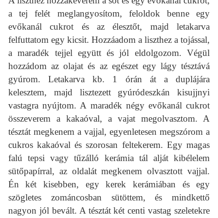
A liszthez hozzákeverem a sót és egy evőkanál cukrot,
a tej felét meglangyosítom, feloldok benne egy
evőkanál cukrot és az élesztőt, majd letakarva
felfuttatom egy kicsit. Hozzáadom a liszthez a tojással,
a maradék tejjel együtt és jól eldolgozom. Végül
hozzádom az olajat és az egészet egy lágy tésztává
gyúrom. Letakarva kb. 1 órán át a duplájára
kelesztem, majd lisztezett gyúródeszkán kisujjnyi
vastagra nyújtom. A maradék négy evőkanál cukrot
összeverem a kakaóval, a vajat megolvasztom. A
tésztát megkenem a vajjal, egyenletesen megszórom a
cukros kakaóval és szorosan feltekerem. Egy magas
falú tepsi vagy tűzálló kerámia tál alját kibélelem
sütőpapírral, az oldalát megkenem olvasztott vajjal.
Én két kisebben, egy kerek kerámiában és egy
szögletes zománcosban sütöttem, és mindkettő
nagyon jól bevált. A tésztát két centi vastag szeletekre