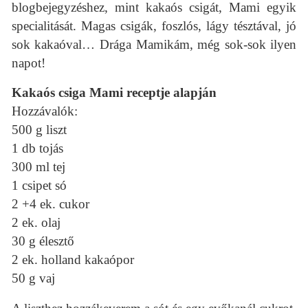
blogbejegyzéshez, mint kakaós csigát, Mami egyik
specialitását. Magas csigák, foszlós, lágy tésztával, jó
sok kakaóval… Drága Mamikám, még sok-sok ilyen
napot!
Kakaós csiga Mami receptje alapján
Hozzávalók:
500 g liszt
1 db tojás
300 ml tej
1 csipet só
2 +4 ek. cukor
2 ek. olaj
30 g élesztő
2 ek. holland kakaópor
50 g vaj