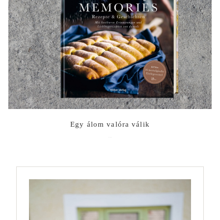
Egy álom valóra válik
2022-06-10