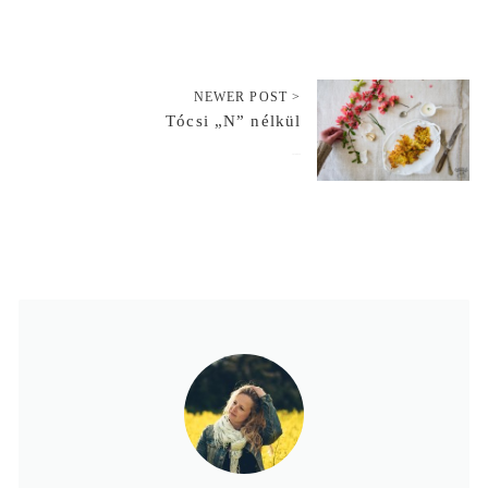
NEWER POST >
Tócsi „N” nélkül
2016-04-14