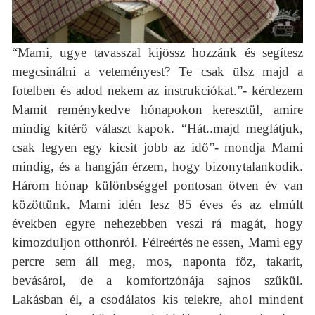
“Mami, ugye tavasszal kijössz hozzánk és segítesz
megcsinálni a veteményest? Te csak ülsz majd a
fotelben és adod nekem az instrukciókat.”- kérdezem
Mamit reménykedve hónapokon keresztül, amire
mindig kitérő választ kapok. “Hát..majd meglátjuk,
csak legyen egy kicsit jobb az idő”- mondja Mami
mindig, és a hangján érzem, hogy bizonytalankodik.
Három hónap különbséggel pontosan ötven év van
közöttünk. Mami idén lesz 85 éves és az elmúlt
években egyre nehezebben veszi rá magát, hogy
kimozduljon otthonról. Félreértés ne essen, Mami egy
percre sem áll meg, mos, naponta főz, takarít,
bevásárol, de a komfortzónája sajnos szűkül.
Lakásban él, a csodálatos kis telekre, ahol mindent