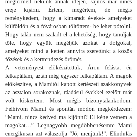
megtermelt nekünk annak idején, sajnos már nincs
ereje kijárni. Értem, megértem, de mégis
reménykedem, hogy a kimaradt éveket- amelyeket
külföldön és a fővárosban töltöttem- be lehet pótolni.
Hogy talán nem szaladt el a lehetőség, hogy tanuljak
tőle, hogy együtt megéljük azokat a dolgokat,
amelyeket mind a ketten annyira szeretünk: a közös
főzések és a kertrendezés örömét.
A veteményest előkészítettük, Áron felásta, én
felkapáltam, aztán még egyszer felkapáltam. A magok
előkészítve, a Mamitól kapott kertészeti szakkönyvek
az asztalon sorakoznak, ráadásul évekkel ezelőtt már
volt kiskertem. Most mégis bizonytalankodom.
Felhívom Mamit és spontán módon megkérdezem:
“Mami, nincs kedved ma kijönni? El kéne vetnem a
magokat…” Legnagyobb megdöbbenésemre Mami
energikusan azt válaszolja “Jó, menjünk!”. Elindulás