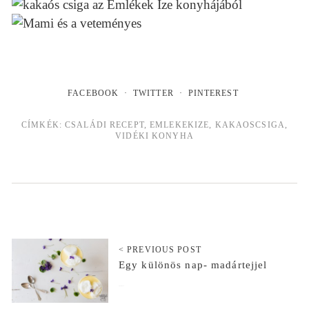
FACEBOOK
TWITTER
PINTEREST
CÍMKÉK:
CSALÁDI RECEPT
,
EMLEKEKIZE
,
KAKAOSCSIGA
,
VIDÉKI KONYHA
< PREVIOUS POST
Egy különös nap- madártejjel
2016-03-31