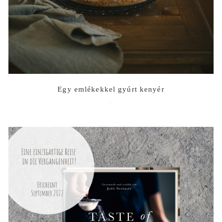
Egy emlékekkel gyúrt kenyér
2023-07-12