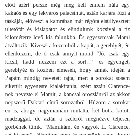
előtt azért persze még meg kell ennem nála egy
kakaós és egy lekváros palacsintát, aztán karjára fűzi a
táskáját, előveszi a kamrában már régóta elsüllyesztett
ültetőfát és kislapátot és elindulunk kocsival a tíz
kilométerre levő kis falunkba. És egyszercsak Mami
átváltozik. Kiveszi a kezemből a kapát, a gereblyét, én
ellenkezem, de ő csak annyit mond “Jó, csak egy
kicsit, hadd nézzem ezt a sort…” és egyenget,
gereblyéz és közben elmeséli, hogy annak idején a
Papám mindig nevetett rajta, mert a sorokat sosem
sikerült egyenesre kialakítania, ezért aztán Clarence-
nek nevezte el Mamit, a kancsal oroszlánról az akkor
népszerű Daktari című sorozatból. Húzom a sorokat
én is, ahogy nagymamám mutatta, két botra kötött
madzaggal, de aztán a széléről megnézve teljesen
görbének tűnik. “Mamikám, én vagyok II. Clarence,
azt hiszem”- állapítom meg és nevetünk azon, hogy