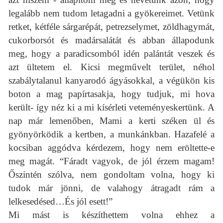
legalább nem tudom letagadni a gyökereimet. Vetünk
retket, kétféle sárgarépát, petrezselymet, zöldhagymát,
cukorborsót és madársalátát és abban állapodunk
meg, hogy a paradicsomból idén palántát veszek és
azt ültetem el. Kicsi megművelt terület, néhol
szabálytalanul kanyarodó ágyásokkal, a végükön kis
boton a mag papírtasakja, hogy tudjuk, mi hova
került- így néz ki a mi kísérleti veteményeskertünk. A
nap már lemenőben, Mami a kerti széken ül és
gyönyörködik a kertben, a munkánkban. Hazafelé a
kocsiban aggódva kérdezem, hogy nem eröltette-e
meg magát. “Fáradt vagyok, de jól érzem magam!
Őszintén szólva, nem gondoltam volna, hogy ki
tudok már jönni, de valahogy átragadt rám a
lelkesedésed…És jól esett!”
Mi mást is készíthettem volna ehhez a