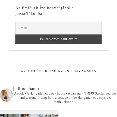
Az Emlékek Íze konyhájából a
postafiókodba
AZ EMLÉKEK ÍZE AZ INSTAGRAMON
juditneubauer
A cook • A Hungarian country house • A camera •
🥄🏠📷
Stories, recipes
and seasonal living from a cottage in the Hungarian countryside.
/emlekekize.hu/