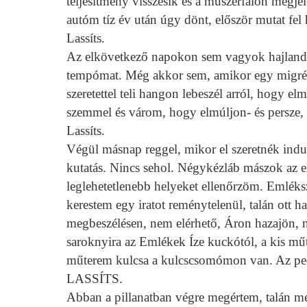
teljesítmény visszesik és a műszerfalon megje
autóm tíz év után úgy dönt, először mutat fel 
Lassíts.
Az elkövetkező napokon sem vagyok hajlandó
tempómat. Még akkor sem, amikor egy migrénes
szeretettel teli hangon lebeszél arról, hogy e
szemmel és várom, hogy elmúljon- és persze, 
Lassíts.
Végül másnap reggel, mikor el szeretnék indu
kutatás. Nincs sehol. Négykézláb mászok az 
leglehetetlenebb helyeket ellenőrzöm. Emlék
kerestem egy iratot reménytelenül, talán ott 
megbeszélésen, nem elérhető, Áron hazajön, n
saroknyira az Emlékek Íze kuckótól, a kis m
műterem kulcsa a kulcscsomómon van. Az pedig
LASSÍTS.
Abban a pillanatban végre megértem, talán m