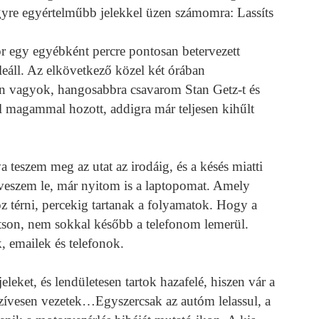
egyre egyértelműbb jelekkel üzen számomra: Lassíts
r egy egyébként percre pontosan betervezett
eáll. Az elkövetkező közel két órában
 vagyok, hangosabbra csavarom Stan Getz-t és
 magammal hozott, addigra már teljesen kihűlt
a teszem meg az utat az irodáig, és a késés miatti
veszem le, már nyitom is a laptopomat. Amely
 térni, percekig tartanak a folyamatok. Hogy a
tson, nem sokkal később a telefonom lemerül.
 emailek és telefonok.
ket, és lendületesen tartok hazafelé, hiszen vár a
szívesen vezetek…Egyszercsak az autóm lelassul, a