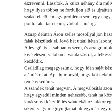
észrevenni. Lassítok. A kulcs néhány óra múlv
hogy ilyen többet ne forduljon elő és újraüte
szalad el előlem egy probléma sem, egy nagy 
pontot akartam tenni, várhat januárig.
Aznap délután Áron széles mosollyal jön haz
falak készültek el. Jövő hét utáni héten lebontj
A levegőt is lassabban veszem, és arra gondol
kivételesen- valóban a várakozásról, a felkész
kezdődik.
Családilag megegyezünk, hogy idén saját készí
ajándékokat. Apa humorizál, hogy köt nekünk
reménykedünk.
A szándék tehát megvan. A megvalósítás azo
hogy egyedül minden nehezebb, tehát ha közül
karácsonyi készülődés szándékához, akkor 
sikert, vagy megnyugtathatjuk egymást egy új