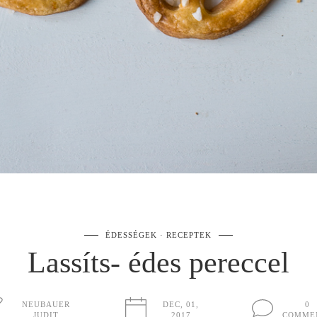
ÉDESSÉGEK
RECEPTEK
Lassíts- édes pereccel
NEUBAUER
DEC, 01,
0
JUDIT
2017
COMME