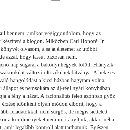
osul bennem, amikor végiggondolom, hogy az
 készíteni a blogon. Miközben Carl Honoré: In
 könyvét olvasom, a saját életemet az utóbbi
de azzal, hogy lassú, biztosan nem.
menő nap sugarai a bakonyi hegyek fölött. Hiányzik
szakonként változó öltözékének látványa. A béke és
 való hangolódást a kicsi házban hagytam volna.
i állapot és nemsokára az új-régi nyári konyhában
gja a fény a házat. A racionalitás felett azonban győz
g érzése időnként olyan módon elborít, hogy a
kább feladatokkal, nem sürgős, de mégis siettetett
mikor a körülményeket nem mi irányítjuk, akkor néha
t, amit legalább kontroll alatt tarthatunk. Egészen