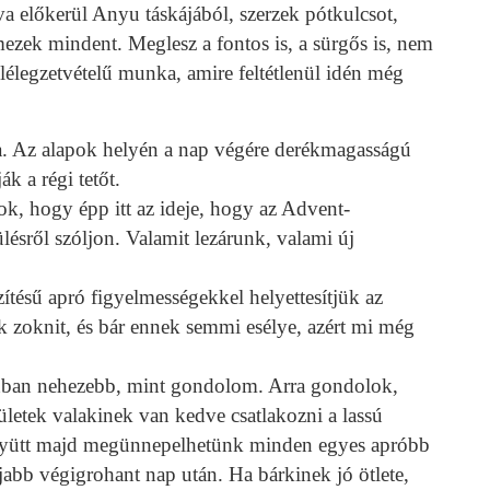
a előkerül Anyu táskájából, szerzek pótkulcsot,
mezek mindent. Meglesz a fontos is, a sürgős is, nem
lélegzetvételű munka, amire feltétlenül idén még
a. Az alapok helyén a nap végére derékmagasságú
ák a régi tetőt.
ok, hogy épp itt az ideje, hogy az Advent-
ülésről szóljon. Valamit lezárunk, valami új
tésű apró figyelmességekkel helyettesítjük az
 zoknit, és bár ennek semmi esélye, azért mi még
nban nehezebb, mint gondolom. Arra gondolok,
etek valakinek van kedve csatlakozni a lassú
együtt majd megünnepelhetünk minden egyes apróbb
abb végigrohant nap után. Ha bárkinek jó ötlete,