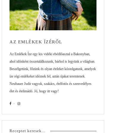
AZ EMLÉKEK ÍZÉRŐL
Az Emlékek Íze egy kis vidéki ebédlőasztal a Bakonyban,
ahol időnként összetalálkozunk, bárhol is legyünk a világban.
Beszélgetünk, főzünk és olyan ételeket kóstolgatunk, amelyek
íze régi emlékeket idéznek fel, aztán újakat teremtenek.
Neubauer Judit vagyok, szakács, ételfotós és szenvedélyes
élet és ételimádó. Jó, hogy itt vagy!
Receptet keresek…