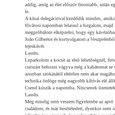
addig, amíg az élet először finomabb, aztán 
le.
A kínai delegációval kezdődik minden, amiko
fővárosi napomban lelassul a forgalom, majd l
megpróbálom elképzelni, hogy egy kávézóban
João Gilbertot és kortyolgatom a Veszprémből
tejeskávét.
Lassíts.
Leparkolom a kocsit az első lehetőségnél, futv
csúszást behozni vágyva még a kabátomat se 
azonban szokásától eltérően nem akar magához
technika ördöge még nagyobb kihívás elé állí
Csend kúszik a napomba. Nincsenek üzenetek,
Lassíts.
Még mindig nem veszem figyelembe az apró jele
családom, és már besötétedett, ilyenkor nem 