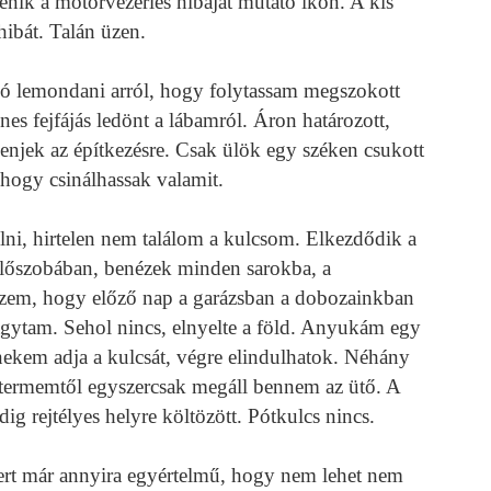
lenik a motorvezérlés hibáját mutató ikon. A kis
hibát. Talán üzen.
 lemondani arról, hogy folytassam megszokott
 fejfájás ledönt a lábamról. Áron határozott,
lmenjek az építkezésre. Csak ülök egy széken csukott
hogy csinálhassak valamit.
lni, hirtelen nem találom a kulcsom. Elkezdődik a
előszobában, benézek minden sarokba, a
szem, hogy előző nap a garázsban a dobozainkban
hagytam. Sehol nincs, elnyelte a föld. Anyukám egy
ekem adja a kulcsát, végre elindulhatok. Néhány
űtermemtől egyszercsak megáll bennem az ütő. A
 rejtélyes helyre költözött. Pótkulcs nincs.
ert már annyira egyértelmű, hogy nem lehet nem