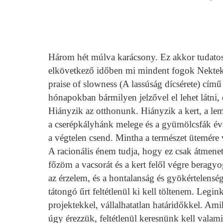
Három hét múlva karácsony. Ez akkor tudat
elkövetkező időben mi mindent fogok Nektek
praise of slowness (A lassúság dícsérete) című
hónapokban bármilyen jelzővel el lehet látni, 
Hiányzik az otthonunk. Hiányzik a kert, a le
a cserépkályhánk melege és a gyümölcsfák év
a végtelen csend. Mintha a természet ütemére
A racionális énem tudja, hogy ez csak átmenet
főzöm a vacsorát és a kert felől végre beragyo
az érzelem, és a hontalanság és gyökértelensé
tátongó űrt feltétlenül ki kell töltenem. Legin
projektekkel, vállalhatatlan határidőkkel. A
úgy érezzük, feltétlenül keresnünk kell valami