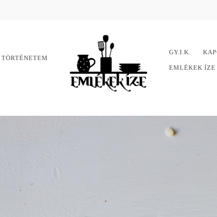
GY.I.K.
KAP
 TÖRTÉNETEM
EMLÉKEK ÍZ